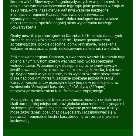
liderem wśród Stowarzyszeń agroturystycznych w woj. pomorskim,
oraz pierwszym Stowarzyszeniem tego typu jakie powstało w Kraju w
1993 roku. Portal nasz oferuje Państwu wszelkie niezbędne
informacje o regionie Kaszub i Kociewia, o możliwościach
wypoczynku, znalezienia odpowiednich noclegów na wsi, a także
obrzeżach miast, spośród bogatej oferty wypoczynku naszego
Stowarzyszenia.
Osoby poszukujące noclegów na Kaszubach i Kociewiu na naszych
stronach znajdą zróżnicowaną ofertę - typowe gospodarstwa
agroturystyczne, pokoje gościnne, domki letniskowe, mieszkania
wakacyjne oraz apartamenty zlokalizowane na terenach wiejskich.
Zróżnicowanie regionu Pomorza, a zwłaszcza Kaszub i Kociewia daje
potencjalnym turystom szeroki wachlarz możliwości spędzania
wolnego czasu. W zasięgu ręki dostępne są różne formy turystyki
kwalifikowanej: piesza, rowerowa, narciarska, jeździecka, kajakowa
itp. Wypoczynek w tym regionie, to do wyboru szerokie piaszczyste
plaże nad polskim morzem, zaciszne spokojne jeziora w sercu
Kaszub i Kociewia, czy przepiękne lasy bogate w runo leśne, oraz
wzniesienia "Szwajcarii kaszubskiej" z Wieżycą (329npm)
najwyższym wzniesieniem Niżu środkowoeuropejskiego.
Mocną stroną naszej oferty jest atrakcyjność regionu z unikalnymi w
skali europejskiej miejscami, oraz głęboko ukorzenione fascynujące i
zachwycające tradycje chętnie poznawane przez turystów. Każdy
może zażyć tabaki, posłuchać gawędziarzy i rozsmakować się w
potrawach regionalnej kuchni kaszubskiej, oraz równie znakomitej
kociewskiej.