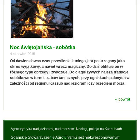
Noc świętojańska - sobótka
4 czerwiec 2015
Od dawien dawna czas przesilenia letniego jest postrzegany jako
okres wyjątkowy, a nawet wręcz magiczny. Do dziś obfituje on w
różnego typu obrzędy i zwyczaje. Do ciągle żywych należą tradycje
sobótkowe w formie zabaw tanecznych, przy ogniskach palonych w
zależności od regionu Kaszub nad jeziorami czy brzegiem morza.
‹‹ powrót
Agroturystyka nad jeziorami, nad morzem. Noclegi, pokoje na Kaszubach
Gdańskie Stowarzyszenie Agroturyzmu jest niekwestionowanym