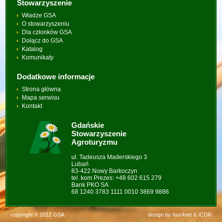
Stowarzyszenie
Władze GSA
O stowarzyszeniu
Dla członków GSA
Dołącz do GSA
Katalog
Komunikaty
Dodatkowe informacje
Strona główna
Mapa serwisu
Kontakt
Gdańskie
Stowarzyszenie
Agroturyzmu
ul. Tadeusza Maderskiego 3
Lubań
83-422 Nowy Barkoczyn
tel. kom Prezes: +48 602 615 279
Bank PKO SA
68 1240 3783 1111 0010 3869 9886
copyright © 2012 GSA
design by
fast4net
&
ICDR