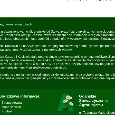
1
|
2
|
3
|
4
|
5
|
6
|
7
egi, pokoje na Kaszubach
t niekwestionowanym liderem wśród Stowarzyszeń agroturystycznych w woj. pomo
oku. Portal nasz oferuje Państwu wszelkie niezbędne informacje o regionie Kaszub
, a także obrzeżach miast, spośród bogatej oferty wypoczynku naszego Stowarzys
i Kociewiu na naszych stronach znajdą zróżnicowaną ofertę - typowe gospodarst
raz apartamenty zlokalizowane na terenach wiejskich.
za Kaszub i Kociewia daje potencjalnym turystom szeroki wachlarz możliwości sp
owanej: piesza, rowerowa, narciarska, jeździecka, kajakowa itp. Wypoczynek w tym 
iszne spokojne jeziora w sercu Kaszub i Kociewia, czy przepiękne lasy bogate w r
zym wzniesieniem Niżu środkowoeuropejskiego.
ść regionu z unikalnymi w skali europejskiej miejscami, oraz głęboko ukorzenione 
yć tabaki, posłuchać gawędziarzy i rozsmakować się w potrawach regionalnej kuc
Dodatkowe informacje
Gdańskie
Stowarzyszenie
Strona główna
Agroturyzmu
Mapa serwisu
Kontakt
ul. Tadeusza Maderskieg