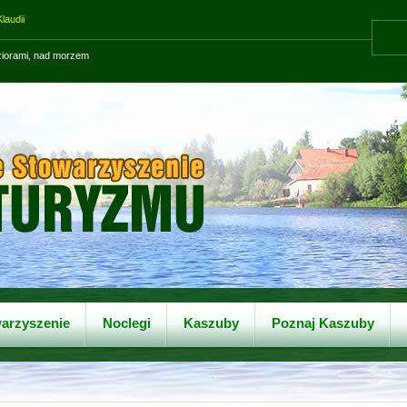
laudii
eziorami, nad morzem
arzyszenie
Noclegi
Kaszuby
Poznaj Kaszuby