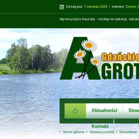
Dzisiaj jest:
7 sierpnia 2026
/ Imieniny:
Doroty, K
Agroturystyka Kaszuby - noclegi na wakacje, nad j
Aktualności
Stow
Kontakt
Strona główna
Stowarzyszenie
Komunikaty