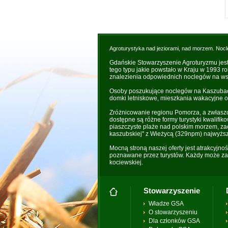
Agroturystyka nad jeziorami, nad morzem. Nocl
Gdańskie Stowarzyszenie Agroturyzmu jes
tego typu jakie powstało w Kraju w 1993 r
znalezienia odpowiednich noclegów na wsi
Osoby poszukujące noclegów na Kaszubach 
domki letniskowe, mieszkania wakacyjne o
Zróżnicowanie regionu Pomorza, a zwłaszc
dostępne są różne formy turystyki kwalifik
piaszczyste plaże nad polskim morzem, zac
kaszubskiej" z Wieżycą (329npm) najwyżs
Mocną stroną naszej oferty jest atrakcyjno
poznawane przez turystów. Każdy może zaż
kociewskiej.
Stowarzyszenie
Władze GSA
O stowarzyszeniu
Dla członków GSA