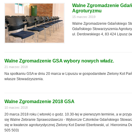
Walne Zgromadzenie Gdań
Agroturyzmu
15 marzec 2019
Walne Zgromadzenie Gdańskiego Sto
Gdañskiego Stowarzyszenia Agroturyz
ul. Derdowskiego 4, 83 424 Lipusz (
Walne Zgromadzenie GSA wybory nowych władz.
21 marzec 2018
Na spotkaniu GSA w dniu 20 marca w Lipuszu w gospodarstwie Zielony Kot Pa
własze Stowadzyszenia.
Walne Zgromadzenie 2018 GSA
10 marzec 2018
20 marca 2018 roku ( wtorek) o godz. 10.30-tej w pierwszym terminie, a w prz
się Walne Zebranie Sprawozdawczo - Wyborcze Członków Gdańskiego Stowarz
się w kwaterze agroturystycznej Zielony Kot Daniel Ebertowski, ul. Hieronima 
505 503)