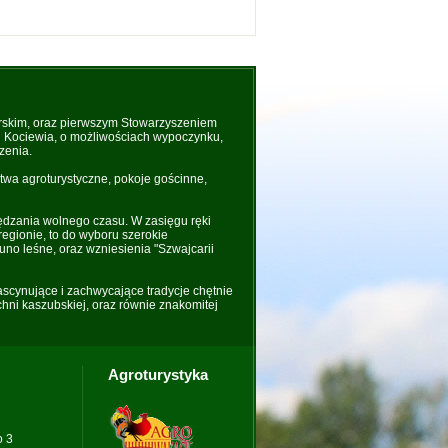
rskim, oraz pierwszym Stowarzyszeniem
 i Kociewia, o możliwościach wypoczynku,
zenia.
wa agroturystyczne, pokoje gościnne,
ędzania wolnego czasu. W zasięgu ręki
regionie, to do wyboru szerokie
uno leśne, oraz wzniesienia "Szwajcarii
fascynujące i zachwycające tradycje chętnie
hni kaszubskiej, oraz równie znakomitej
Agroturystyka
o 3