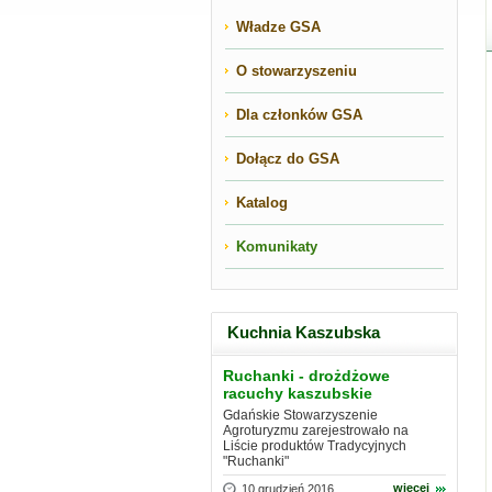
Władze GSA
O stowarzyszeniu
Dla członków GSA
Dołącz do GSA
Katalog
Komunikaty
Kuchnia Kaszubska
Ruchanki - drożdżowe
racuchy kaszubskie
Gdańskie Stowarzyszenie
Agroturyzmu zarejestrowało na
Liście produktów Tradycyjnych
"Ruchanki"
więcej
10 grudzień 2016