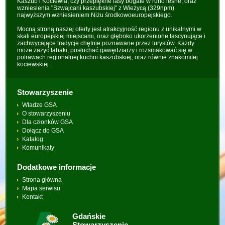
Kaszub i Kociewia, czy przepiękne lasy bogate w runo leśne, oraz
wzniesienia "Szwajcarii kaszubskiej" z Wieżycą (329npm)
najwyższym wzniesieniem Niżu środkowoeuropejskiego.
Mocną stroną naszej oferty jest atrakcyjność regionu z unikalnymi w
skali europejskiej miejscami, oraz głęboko ukorzenione fascynujące i
zachwycające tradycje chętnie poznawane przez turystów. Każdy
może zażyć tabaki, posłuchać gawędziarzy i rozsmakować się w
potrawach regionalnej kuchni kaszubskiej, oraz równie znakomitej
kociewskiej.
Stowarzyszenie
Władze GSA
O stowarzyszeniu
Dla członków GSA
Dołącz do GSA
Katalog
Komunikaty
Dodatkowe informacje
Strona główna
Mapa serwisu
Kontakt
Gdańskie
Stowarzyszenie