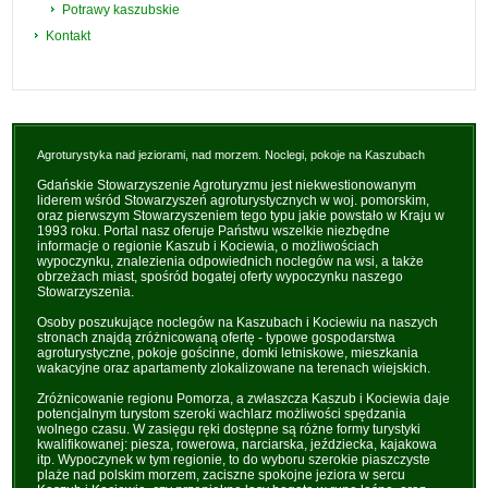
Potrawy kaszubskie
Kontakt
Agroturystyka nad jeziorami, nad morzem. Noclegi, pokoje na Kaszubach
Gdańskie Stowarzyszenie Agroturyzmu jest niekwestionowanym
liderem wśród Stowarzyszeń agroturystycznych w woj. pomorskim,
oraz pierwszym Stowarzyszeniem tego typu jakie powstało w Kraju w
1993 roku. Portal nasz oferuje Państwu wszelkie niezbędne
informacje o regionie Kaszub i Kociewia, o możliwościach
wypoczynku, znalezienia odpowiednich noclegów na wsi, a także
obrzeżach miast, spośród bogatej oferty wypoczynku naszego
Stowarzyszenia.
Osoby poszukujące noclegów na Kaszubach i Kociewiu na naszych
stronach znajdą zróżnicowaną ofertę - typowe gospodarstwa
agroturystyczne, pokoje gościnne, domki letniskowe, mieszkania
wakacyjne oraz apartamenty zlokalizowane na terenach wiejskich.
Zróżnicowanie regionu Pomorza, a zwłaszcza Kaszub i Kociewia daje
potencjalnym turystom szeroki wachlarz możliwości spędzania
wolnego czasu. W zasięgu ręki dostępne są różne formy turystyki
kwalifikowanej: piesza, rowerowa, narciarska, jeździecka, kajakowa
itp. Wypoczynek w tym regionie, to do wyboru szerokie piaszczyste
plaże nad polskim morzem, zaciszne spokojne jeziora w sercu