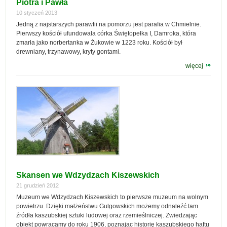
Piotra i Pawła
10 styczeń 2013
Jedną z najstarszych parawfii na pomorzu jest parafia w Chmielnie.
Pierwszy kościół ufundowała córka Świętopełka I, Damroka, która
zmarła jako norbertanka w Żukowie w 1223 roku. Kościół był
drewniany, trzynawowy, kryty gontami.
więcej
Skansen we Wdzydzach Kiszewskich
21 grudzień 2012
Muzeum we Wdzydzach Kiszewskich to pierwsze muzeum na wolnym
powietrzu. Dzięki małżeństwu Gulgowskich możemy odnaleźć tam
źródła kaszubskiej sztuki ludowej oraz rzemieślniczej. Zwiedzając
obiekt powracamy do roku 1906, poznając historię kaszubskiego haftu