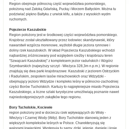
Region obejmuje północną część województwa pomorskiego,
położoną nad Zatoką Gdańską, Pucką i Morzem Bałtyckim. Można tu
podziwiać piękno Bałtyku z urwisk klifu, a także z wysokich wydm
ruchomych.
Pojezierze Kaszubskie
Region położony jest w środkowej części województwa pomorskiego.
Krajobraz został ukształtowany przez lodowiec skandynawski, który
nawarstwił wzgórza morenowe, wyżłobił długie jeziora rynnowe i
doliny rzek kaszubskich. W skład Pojezierza Kaszubskiego wchodzi
najbardziej zróżnicowany pod względem rzeźby i krajobrazu teren
"Szwajcarii Kaszubskiej" z kompleksem jezior raduńskich i Wzgórz
Szymbarskich (najwyższy szczyt - Wieżyca 328,3m n.p.m.). W regionie
znajdują się dwa parki krajobrazowe: Kaszubski z jeziorem Ostrzyckim
i Raduńskim, zespołem lasów mirachowskich oraz Wdzydzki -
obejmujący jezioro Wdzydze i kompleks leśny w północno-zachodniej
części Borów Tucholskich. Kartuzy to najpiękniejsze miasto Pojezierza
Kaszubskiego, a liczne szlaki turystyczne umożliwiają poznanie nawet
najniedostępniejszych zakątków tego regionu.
Bory Tucholskie, Kociewie
region położony jest w dorzeczu rzek wpływających do Wisły -
Wieżycy i Czarnej Wody (Wdy). Bory Tucholskie stanowią jeden z
większych kompleksów leśnych w Polsce. Charekteryzują się
walorami łowieckimi. Występują tu sarny, dziki, jelenie, daniele i łosie,