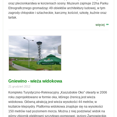
oraz plecionkarstwa w korzeniach sosny. Muzeum zajmuje 22ha Parku
Etnograficznego gromadząc 49 obiektów architektury ludowej, w tym
zagrody chłopskie i szlacheckie, karczmy, kościoł, szkołę, kuźnie oraz
tartak.
więcej
Gniewino - wieża widokowa
21 grudzień 2012
Kompleks Turystyczno-Rekreacyjny „Kaszubskie Oko” otwarty w 2006
roku zaprojektowano w formie oka, którego źrenicą jest wieża
widokowa. Główną atrakcją jest wieża wysokości 44 metrów, w
kształcie klepsydry. Platforma widokowa znajduje się na wysokości
150 metrów nad poziomem morza. Można z niej podziwiać widok na
górny zbiornik elektrowni szczytowo-pompowej, jezioro Żarnowieckie,