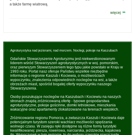
a także farmę wiatrową.
więcej
Agroturystyka nad jeziorami, nad morzem. Noclegi, pokoje na Kaszubach
Gdańskie Stowarzyszenie Agroturyzmu jest niekwestionowanym
liderem wśród Stowarzyszeń agroturystycznych w woj. pomorskim,
oraz pierwszym Stowarzyszeniem tego typu jakie powstało w Kraju w
1993 roku. Portal nasz oferuje Państwu wszelkie niezbędne
informacje o regionie Kaszub i Kociewia, o możliwościach
wypoczynku, znalezienia odpowiednich noclegów na wsi, a także
obrzeżach miast, spośród bogatej oferty wypoczynku naszego
Stowarzyszenia.
Osoby poszukujące noclegów na Kaszubach i Kociewiu na naszych
stronach znajdą zróżnicowaną ofertę - typowe gospodarstwa
agroturystyczne, pokoje gościnne, domki letniskowe, mieszkania
wakacyjne oraz apartamenty zlokalizowane na terenach wiejskich.
Zróżnicowanie regionu Pomorza, a zwłaszcza Kaszub i Kociewia daje
potencjalnym turystom szeroki wachlarz możliwości spędzania
wolnego czasu. W zasięgu ręki dostępne są różne formy turystyki
kwalifikowanej: piesza, rowerowa, narciarska, jeździecka, kajakowa
itp. Wypoczynek w tym regionie, to do wyboru szerokie piaszczyste