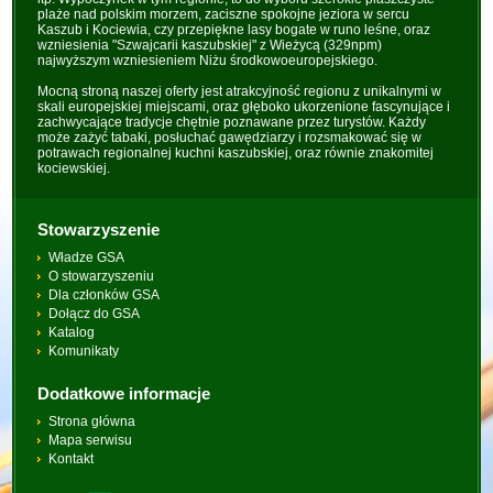
plaże nad polskim morzem, zaciszne spokojne jeziora w sercu
Kaszub i Kociewia, czy przepiękne lasy bogate w runo leśne, oraz
wzniesienia "Szwajcarii kaszubskiej" z Wieżycą (329npm)
najwyższym wzniesieniem Niżu środkowoeuropejskiego.
Mocną stroną naszej oferty jest atrakcyjność regionu z unikalnymi w
skali europejskiej miejscami, oraz głęboko ukorzenione fascynujące i
zachwycające tradycje chętnie poznawane przez turystów. Każdy
może zażyć tabaki, posłuchać gawędziarzy i rozsmakować się w
potrawach regionalnej kuchni kaszubskiej, oraz równie znakomitej
kociewskiej.
Stowarzyszenie
Władze GSA
O stowarzyszeniu
Dla członków GSA
Dołącz do GSA
Katalog
Komunikaty
Dodatkowe informacje
Strona główna
Mapa serwisu
Kontakt