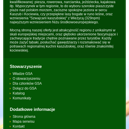
kwalifikowanej: piesza, rowerowa, narciarska, jeździecka, kajakowa
itp. Wypoczynek w tym regionie, to do wyboru szerokie piaszczyste
plaże nad polskim morzem, zaciszne spokojne jeziora w sercu
Kaszub i Kociewia, czy przepiękne lasy bogate w runo leśne, oraz
wzniesienia "Szwajcarii kaszubskiej" z Wieżycą (329npm)
najwyższym wzniesieniem Niżu środkowoeuropejskiego.
Mocną stroną naszej oferty jest atrakcyjność regionu z unikalnymi w
skali europejskiej miejscami, oraz głęboko ukorzenione fascynujące i
zachwycające tradycje chętnie poznawane przez turystów. Każdy
może zażyć tabaki, posłuchać gawędziarzy i rozsmakować się w
potrawach regionalnej kuchni kaszubskiej, oraz równie znakomitej
kociewskiej.
Stowarzyszenie
Władze GSA
O stowarzyszeniu
Dla członków GSA
Dołącz do GSA
Katalog
Komunikaty
Dodatkowe informacje
Strona główna
Mapa serwisu
Kontakt