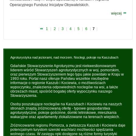
Operacyjnego Fundusz Inicjatyw Obywatelskich.
więcej
1
|
2
|
3
|
4
|
5
|
6
|
7
|
Agroturystyka nad jeziorami, nad morzem. Noclegi, pokoje na Kaszubach
Gdańskie Stowarzyszenie Agroturyzmu jest niekwestionowanym
liderem wśród Stowarzyszeń agroturystycznych w woj. pomorskim,
oraz pierwszym Stowarzyszeniem tego typu jakie powstało w Kraju w
1993 roku. Portal nasz oferuje Państwu wszelkie niezbędne
informacje o regionie Kaszub i Kociewia, o możliwościach
wypoczynku, znalezienia odpowiednich noclegów na wsi, a także
obrzeżach miast, spośród bogatej oferty wypoczynku naszego
Stowarzyszenia.
Osoby poszukujące noclegów na Kaszubach i Kociewiu na naszych
stronach znajdą zróżnicowaną ofertę - typowe gospodarstwa
agroturystyczne, pokoje gościnne, domki letniskowe, mieszkania
wakacyjne oraz apartamenty zlokalizowane na terenach wiejskich.
Zróżnicowanie regionu Pomorza, a zwłaszcza Kaszub i Kociewia daje
potencjalnym turystom szeroki wachlarz możliwości spędzania
wolnego czasu. W zasięgu ręki dostępne są różne formy turystyki