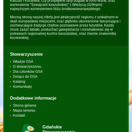
Kaszub i Kociewia, czy przepiękne lasy bogate w runo leśne, oraz
wzniesienia "Szwajcarii kaszubskiej" z Wieżycą (329npm)
najwyższym wzniesieniem Niżu środkowoeuropejskiego.
Mocną stroną naszej oferty jest atrakcyjność regionu z unikalnymi w
skali europejskiej miejscami, oraz głęboko ukorzenione fascynujące i
zachwycające tradycje chętnie poznawane przez turystów. Każdy
może zażyć tabaki, posłuchać gawędziarzy i rozsmakować się w
potrawach regionalnej kuchni kaszubskiej, oraz równie znakomitej
kociewskiej.
Stowarzyszenie
Władze GSA
O stowarzyszeniu
Dla członków GSA
Dołącz do GSA
Katalog
Komunikaty
Dodatkowe informacje
Strona główna
Mapa serwisu
Kontakt
Gdańskie
Stowarzyszenie