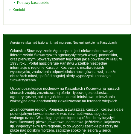
Potrawy kaszubskie
Kontakt
Agroturystyka nad jeziorami, nad morzem. Noclegi, pokoje na Kaszubach
Gdańskie Stowarzyszenie Agroturyzmu jest niekwestionowanym
liderem wśród Stowarzyszeń agroturystycznych w woj. pomorskim,
oraz pierwszym Stowarzyszeniem tego typu jakie powstało w Kraju w
1993 roku. Portal nasz oferuje Państwu wszelkie niezbędne
informacje o regionie Kaszub i Kociewia, o możliwościach
wypoczynku, znalezienia odpowiednich noclegów na wsi, a także
obrzeżach miast, spośród bogatej oferty wypoczynku naszego
Stowarzyszenia.
Osoby poszukujące noclegów na Kaszubach i Kociewiu na naszych
stronach znajdą zróżnicowaną ofertę - typowe gospodarstwa
agroturystyczne, pokoje gościnne, domki letniskowe, mieszkania
wakacyjne oraz apartamenty zlokalizowane na terenach wiejskich.
Zróżnicowanie regionu Pomorza, a zwłaszcza Kaszub i Kociewia daje
potencjalnym turystom szeroki wachlarz możliwości spędzania
wolnego czasu. W zasięgu ręki dostępne są różne formy turystyki
kwalifikowanej: piesza, rowerowa, narciarska, jeździecka, kajakowa
itp. Wypoczynek w tym regionie, to do wyboru szerokie piaszczyste
plaże nad polskim morzem, zaciszne spokojne jeziora w sercu