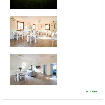
‹‹ powrót