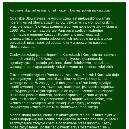
Agroturystyka nad jeziorami, nad morzem. Noclegi, pokoje na Kaszubach
Gdańskie Stowarzyszenie Agroturyzmu jest niekwestionowanym
liderem wśród Stowarzyszeń agroturystycznych w woj. pomorskim,
oraz pierwszym Stowarzyszeniem tego typu jakie powstało w Kraju w
1993 roku. Portal nasz oferuje Państwu wszelkie niezbędne
informacje o regionie Kaszub i Kociewia, o możliwościach
wypoczynku, znalezienia odpowiednich noclegów na wsi, a także
obrzeżach miast, spośród bogatej oferty wypoczynku naszego
Stowarzyszenia.
Osoby poszukujące noclegów na Kaszubach i Kociewiu na naszych
stronach znajdą zróżnicowaną ofertę - typowe gospodarstwa
agroturystyczne, pokoje gościnne, domki letniskowe, mieszkania
wakacyjne oraz apartamenty zlokalizowane na terenach wiejskich.
Zróżnicowanie regionu Pomorza, a zwłaszcza Kaszub i Kociewia daje
potencjalnym turystom szeroki wachlarz możliwości spędzania
wolnego czasu. W zasięgu ręki dostępne są różne formy turystyki
kwalifikowanej: piesza, rowerowa, narciarska, jeździecka, kajakowa
itp. Wypoczynek w tym regionie, to do wyboru szerokie piaszczyste
plaże nad polskim morzem, zaciszne spokojne jeziora w sercu
Kaszub i Kociewia, czy przepiękne lasy bogate w runo leśne, oraz
wzniesienia "Szwajcarii kaszubskiej" z Wieżycą (329npm)
najwyższym wzniesieniem Niżu środkowoeuropejskiego.
Mocną stroną naszej oferty jest atrakcyjność regionu z unikalnymi w
skali europejskiej miejscami, oraz głęboko ukorzenione fascynujące i
zachwycające tradycje chętnie poznawane przez turystów. Każdy
może zażyć tabaki, posłuchać gawędziarzy i rozsmakować się w