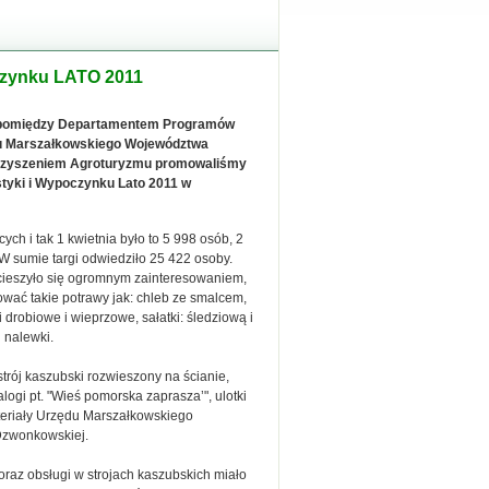
oczynku LATO 2011
 pomiędzy Departamentem Programów
u Marszałkowskiego Województwa
rzyszeniem Agroturyzmu promowaliśmy
tyki i Wypoczynku Lato 2011 w
ch i tak 1 kwietnia było to 5 998 osób, 2
 W sumie targi odwiedziło 25 422 osoby.
 cieszyło się ogromnym zainteresowaniem,
wać takie potrawy jak: chleb ze smalcem,
 drobiowe i wieprzowe, sałatki: śledziową i
 nalewki.
strój kaszubski rozwieszony na ścianie,
logi pt. "Wieś pomorska zaprasza’", ulotki
eriały Urzędu Marszałkowskiego
Dzwonkowskiej.
raz obsługi w strojach kaszubskich miało