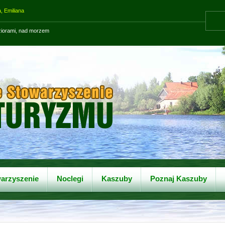
, Emiliana
eziorami, nad morzem
arzyszenie
Noclegi
Kaszuby
Poznaj Kaszuby