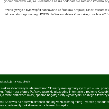
typowo charakter wiejski. Prezentacja nasza podobała się zarówno zwiedzający
Przedsięwzięcie było współfinansowane ze środków Krajowej Sieci Obszarów W
Sekretariatu Regionalnego KSOW dla Województwa Pomorskiego na lata 2010
egi, pokoje na Kaszubach
t niekwestionowanym liderem wśród Stowarzyszeń agroturystycznych w woj. pomo
oku. Portal nasz oferuje Państwu wszelkie niezbędne informacje o regionie Kaszub
, a także obrzeżach miast, spośród bogatej oferty wypoczynku naszego Stowarzys
i Kociewiu na naszych stronach znajdą zróżnicowaną ofertę - typowe gospodarst
raz apartamenty zlokalizowane na terenach wiejskich.