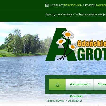
Dzisiaj jest:
8 sierpnia 2026
/ Imieniny:
Cypriana
Agroturystyka Kaszuby - noclegi na wakacje, nad j
Aktualności
Stow
Kontakt
Strona główna
Aktualności