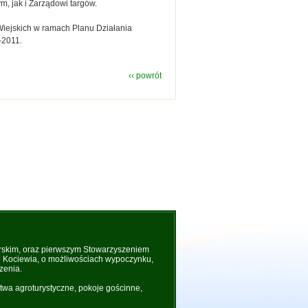
m, jak i Zarządowi targów.
iejskich w ramach Planu Działania
-2011.
‹‹ powrót
rskim, oraz pierwszym Stowarzyszeniem
 i Kociewia, o możliwościach wypoczynku,
zenia.
wa agroturystyczne, pokoje gościnne,