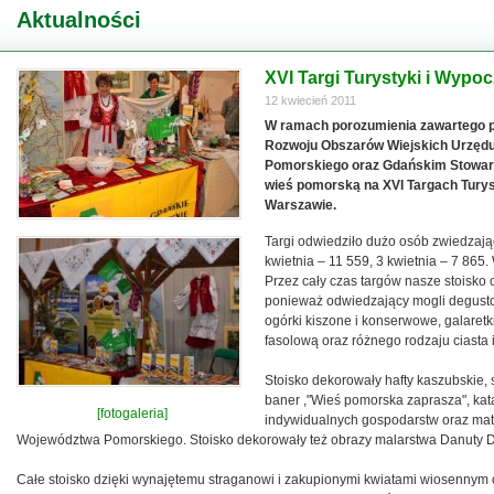
Aktualności
XVI Targi Turystyki i Wyp
12 kwiecień 2011
W ramach porozumienia zawartego
Rozwoju Obszarów Wiejskich Urzęd
Pomorskiego oraz Gdańskim Stowa
wieś pomorską na XVI Targach Turys
Warszawie.
Targi odwiedziło dużo osób zwiedzający
kwietnia – 11 559, 3 kwietnia – 7 865.
Przez cały czas targów nasze stoisko
ponieważ odwiedzający mogli degusto
ogórki kiszone i konserwowe, galaretki
fasolową oraz różnego rodzaju ciasta i
Stoisko dekorowały hafty kaszubskie, 
baner ,"Wieś pomorska zaprasza", kata
[fotogaleria]
indywidualnych gospodarstw oraz mat
Województwa Pomorskiego. Stoisko dekorowały też obrazy malarstwa Danuty 
Całe stoisko dzięki wynajętemu straganowi i zakupionymi kwiatami wiosennym o