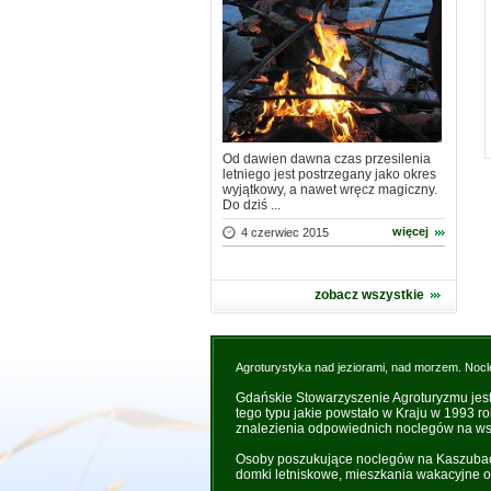
Od dawien dawna czas przesilenia
letniego jest postrzegany jako okres
wyjątkowy, a nawet wręcz magiczny.
Do dziś ...
więcej
4 czerwiec 2015
zobacz wszystkie
Agroturystyka nad jeziorami, nad morzem. Nocl
Gdańskie Stowarzyszenie Agroturyzmu jes
tego typu jakie powstało w Kraju w 1993 r
znalezienia odpowiednich noclegów na wsi
Osoby poszukujące noclegów na Kaszubach 
domki letniskowe, mieszkania wakacyjne o