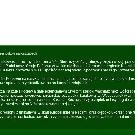
egi, pokoje na Kaszubach
t niekwestionowanym liderem wśród Stowarzyszeń agroturystycznych w woj. pomo
oku. Portal nasz oferuje Państwu wszelkie niezbędne informacje o regionie Kaszub
, a także obrzeżach miast, spośród bogatej oferty wypoczynku naszego Stowarzys
i Kociewiu na naszych stronach znajdą zróżnicowaną ofertę - typowe gospodarst
raz apartamenty zlokalizowane na terenach wiejskich.
za Kaszub i Kociewia daje potencjalnym turystom szeroki wachlarz możliwości sp
owanej: piesza, rowerowa, narciarska, jeździecka, kajakowa itp. Wypoczynek w tym 
iszne spokojne jeziora w sercu Kaszub i Kociewia, czy przepiękne lasy bogate w r
zym wzniesieniem Niżu środkowoeuropejskiego.
ść regionu z unikalnymi w skali europejskiej miejscami, oraz głęboko ukorzenione 
yć tabaki, posłuchać gawędziarzy i rozsmakować się w potrawach regionalnej kuc