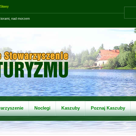
 Sławy
eziorami, nad morzem
arzyszenie
Noclegi
Kaszuby
Poznaj Kaszuby