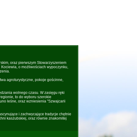
rskim, oraz pierwszym Stowarzyszeniem
 i Kociewia, o możliwościach wypoczynku,
zenia.
wa agroturystyczne, pokoje gościnne,
ędzania wolnego czasu. W zasięgu ręki
regionie, to do wyboru szerokie
uno leśne, oraz wzniesienia "Szwajcarii
fascynujące i zachwycające tradycje chętnie
hni kaszubskiej, oraz równie znakomitej