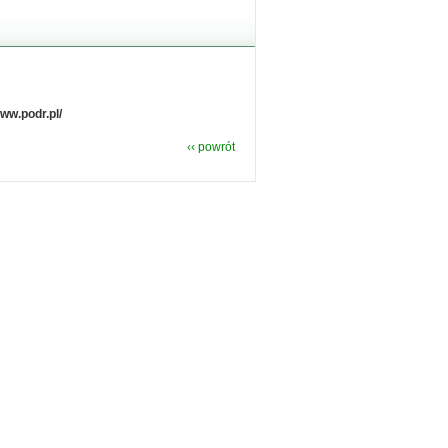
ww.podr.pl/
‹‹ powrót