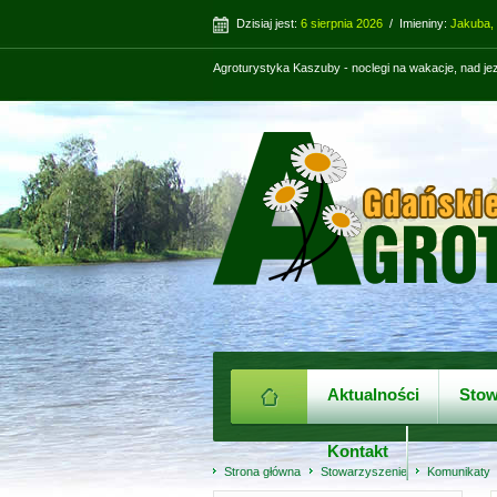
Dzisiaj jest:
6 sierpnia 2026
/ Imieniny:
Jakuba,
Agroturystyka Kaszuby - noclegi na wakacje, nad j
Aktualności
Stow
Kontakt
Strona główna
Stowarzyszenie
Komunikaty