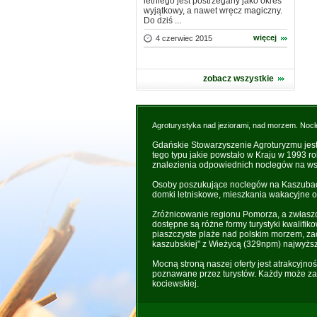
letniego jest postrzegany jako okres
wyjątkowy, a nawet wręcz magiczny.
Do dziś ...
więcej
4 czerwiec 2015
zobacz wszystkie
Agroturystyka nad jeziorami, nad morzem. Nocl
Gdańskie Stowarzyszenie Agroturyzmu jes
tego typu jakie powstało w Kraju w 1993 r
znalezienia odpowiednich noclegów na wsi
Osoby poszukujące noclegów na Kaszubach 
domki letniskowe, mieszkania wakacyjne o
Zróżnicowanie regionu Pomorza, a zwłaszc
dostępne są różne formy turystyki kwalifik
piaszczyste plaże nad polskim morzem, zac
kaszubskiej" z Wieżycą (329npm) najwyżs
Mocną stroną naszej oferty jest atrakcyjno
poznawane przez turystów. Każdy może zaż
kociewskiej.