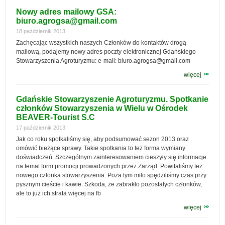
Nowy adres mailowy GSA:
biuro.agrogsa@gmail.com
18 październik 2013
Zachęcając wszystkich naszych Członków do kontaktów drogą
mailową, podajemy nowy adres poczty elektronicznej Gdańskiego
Stowarzyszenia Agroturyzmu: e-mail: biuro.agrogsa@gmail.com
więcej
Gdańskie Stowarzyszenie Agroturyzmu. Spotkanie
członków Stowarzyszenia w Wielu w Ośrodek
BEAVER-Tourist S.C
17 październik 2013
Jak co roku spotkaliśmy się, aby podsumować sezon 2013 oraz
omówić bieżące sprawy. Takie spotkania to też forma wymiany
doświadczeń. Szczególnym zainteresowaniem cieszyły się informacje
na temat form promocji prowadzonych przez Zarząd. Powitaliśmy też
nowego członka stowarzyszenia. Poza tym miło spędziliśmy czas przy
pysznym cieście i kawie. Szkoda, że zabrakło pozostałych członków,
ale to już ich strata więcej na fb
więcej