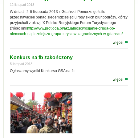
12 listopad 2013
W dniach 2-6 listopada 2013 r. Gdańsk i Pomorze gościło
przedstawicieli ponad siedemdziesięciu rosyjskich biur podróży, którzy
przyjechali z okazji X Polsko-Rosyjskiego Forum Turystycznego.
źródło link
http://www.prot.gda.pl/aktualnosci/rosjanie-druga-po-
niemcach-najliczniejsza-grupa-turystow-zagranicznych-w-gdansku/
więcej
Konkurs na fb zakończony
5 listopad 2013
Ogłaszamy wyniki Konkursu GSA na fb
więcej