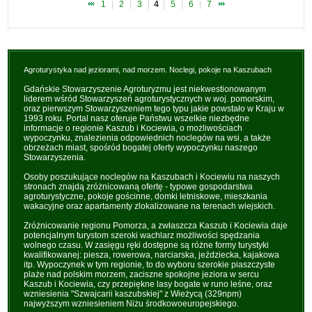
1
|
2
|
3
|
4
|
5
|
6
|
7
Agroturystyka nad jeziorami, nad morzem. Noclegi, pokoje na Kaszubach
Gdańskie Stowarzyszenie Agroturyzmu jest niekwestionowanym
liderem wśród Stowarzyszeń agroturystycznych w woj. pomorskim,
oraz pierwszym Stowarzyszeniem tego typu jakie powstało w Kraju w
1993 roku. Portal nasz oferuje Państwu wszelkie niezbędne
informacje o regionie Kaszub i Kociewia, o możliwościach
wypoczynku, znalezienia odpowiednich noclegów na wsi, a także
obrzeżach miast, spośród bogatej oferty wypoczynku naszego
Stowarzyszenia.
Osoby poszukujące noclegów na Kaszubach i Kociewiu na naszych
stronach znajdą zróżnicowaną ofertę - typowe gospodarstwa
agroturystyczne, pokoje gościnne, domki letniskowe, mieszkania
wakacyjne oraz apartamenty zlokalizowane na terenach wiejskich.
Zróżnicowanie regionu Pomorza, a zwłaszcza Kaszub i Kociewia daje
potencjalnym turystom szeroki wachlarz możliwości spędzania
wolnego czasu. W zasięgu ręki dostępne są różne formy turystyki
kwalifikowanej: piesza, rowerowa, narciarska, jeździecka, kajakowa
itp. Wypoczynek w tym regionie, to do wyboru szerokie piaszczyste
plaże nad polskim morzem, zaciszne spokojne jeziora w sercu
Kaszub i Kociewia, czy przepiękne lasy bogate w runo leśne, oraz
wzniesienia "Szwajcarii kaszubskiej" z Wieżycą (329npm)
najwyższym wzniesieniem Niżu środkowoeuropejskiego.