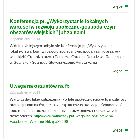
więcej
Konferencja pt. „Wykorzystanie lokalnych
wartości w rozwoju społeczno-gospodarczym
obszarów wiejskich” już za nami
22 październik 2013
W dniu dzisiejszym odbyła się Konferencja pt. „Wykorzystanie
lokalnych wartości w rozwoju społeczno-gospodarczym obszarów
wiejskich” Organizatorzy: • Pomorski Ośrodek Doradztwa Rolniczego
w Gdańsku • Gdańskie Stowarzyszenie Agroturyzmu
więcej
Uwaga na oszustów na fb
22 październik 2013
Warto czytac takie ostrzeżenia. Portale społecznosciowe to możliwości
promocji i kontaktów, ale także raj dla oszustów. Mając świadomość
tego rodzaju zagrożeń unikniemy nieprzyjemnych i kosztownych
doswiadczeń.
http://www.hotmoney.pl/Uwaga-na-oszustow-na-
Facebooku-W-to-nie-klikaj-a32290
więcej