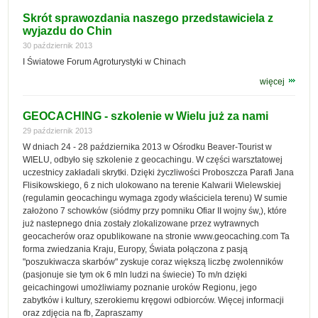
Skrót sprawozdania naszego przedstawiciela z
wyjazdu do Chin
30 październik 2013
I Światowe Forum Agroturystyki w Chinach
więcej
GEOCACHING - szkolenie w Wielu już za nami
29 październik 2013
W dniach 24 - 28 października 2013 w Ośrodku Beaver-Tourist w
WIELU, odbyło się szkolenie z geocachingu. W części warsztatowej
uczestnicy zakładali skrytki. Dzięki życzliwości Proboszcza Parafi Jana
Flisikowskiego, 6 z nich ulokowano na terenie Kalwarii Wielewskiej
(regulamin geocachingu wymaga zgody właściciela terenu) W sumie
założono 7 schowków (siódmy przy pomniku Ofiar II wojny św,), które
już nastepnego dnia zostały zlokalizowane przez wytrawnych
geocacherów oraz opublikowane na stronie www.geocaching.com Ta
forma zwiedzania Kraju, Europy, Świata połączona z pasją
"poszukiwacza skarbów" zyskuje coraz większą liczbę zwolenników
(pasjonuje sie tym ok 6 mln ludzi na świecie) To m/n dzięki
geicachingowi umożliwiamy poznanie uroków Regionu, jego
zabytków i kultury, szerokiemu kręgowi odbiorców. Więcej informacji
oraz zdjęcia na fb, Zapraszamy