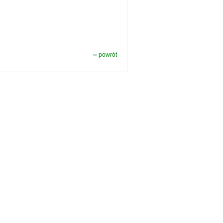
‹‹ powrót