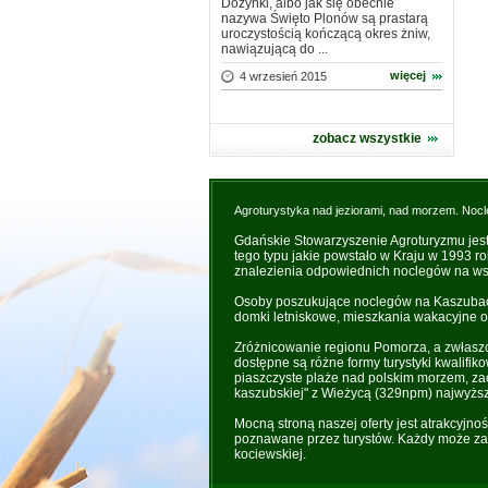
Dożynki, albo jak się obecnie
nazywa Święto Plonów są prastarą
uroczystością kończącą okres żniw,
nawiązującą do ...
więcej
4 wrzesień 2015
zobacz wszystkie
Agroturystyka nad jeziorami, nad morzem. Nocl
Gdańskie Stowarzyszenie Agroturyzmu jes
tego typu jakie powstało w Kraju w 1993 r
znalezienia odpowiednich noclegów na wsi
Osoby poszukujące noclegów na Kaszubach 
domki letniskowe, mieszkania wakacyjne o
Zróżnicowanie regionu Pomorza, a zwłaszc
dostępne są różne formy turystyki kwalifik
piaszczyste plaże nad polskim morzem, zac
kaszubskiej" z Wieżycą (329npm) najwyżs
Mocną stroną naszej oferty jest atrakcyjno
poznawane przez turystów. Każdy może zaż
kociewskiej.