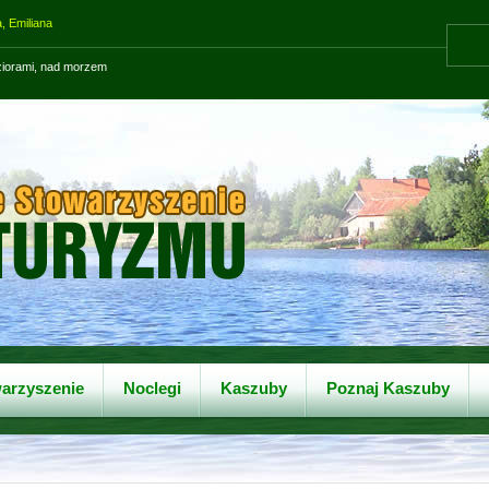
, Emiliana
eziorami, nad morzem
arzyszenie
Noclegi
Kaszuby
Poznaj Kaszuby