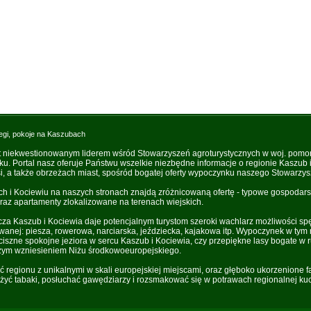
egi, pokoje na Kaszubach
t niekwestionowanym liderem wśród Stowarzyszeń agroturystycznych w woj. pomo
oku. Portal nasz oferuje Państwu wszelkie niezbędne informacje o regionie Kaszub
, a także obrzeżach miast, spośród bogatej oferty wypoczynku naszego Stowarzys
i Kociewiu na naszych stronach znajdą zróżnicowaną ofertę - typowe gospodarst
raz apartamenty zlokalizowane na terenach wiejskich.
za Kaszub i Kociewia daje potencjalnym turystom szeroki wachlarz możliwości sp
owanej: piesza, rowerowa, narciarska, jeździecka, kajakowa itp. Wypoczynek w tym 
iszne spokojne jeziora w sercu Kaszub i Kociewia, czy przepiękne lasy bogate w r
zym wzniesieniem Niżu środkowoeuropejskiego.
ść regionu z unikalnymi w skali europejskiej miejscami, oraz głęboko ukorzenione 
yć tabaki, posłuchać gawędziarzy i rozsmakować się w potrawach regionalnej kuc