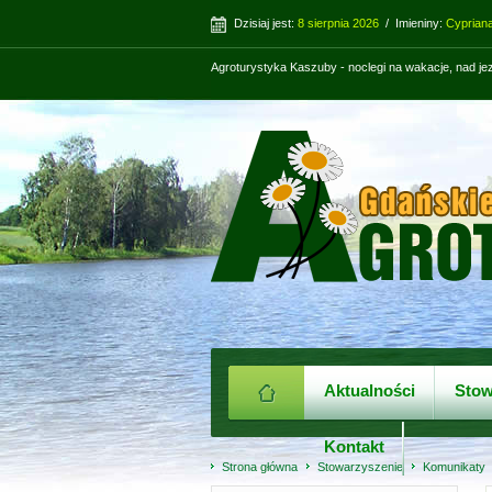
Dzisiaj jest:
8 sierpnia 2026
/ Imieniny:
Cypriana
Agroturystyka Kaszuby - noclegi na wakacje, nad j
Aktualności
Stow
Kontakt
Strona główna
Stowarzyszenie
Komunikaty