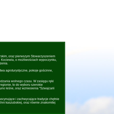
rskim, oraz pierwszym Stowarzyszeniem
 i Kociewia, o możliwościach wypoczynku,
zenia.
wa agroturystyczne, pokoje gościnne,
ędzania wolnego czasu. W zasięgu ręki
regionie, to do wyboru szerokie
uno leśne, oraz wzniesienia "Szwajcarii
fascynujące i zachwycające tradycje chętnie
hni kaszubskiej, oraz równie znakomitej