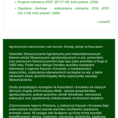
Program szkolenia (PDF, 397.57 KB, ilość pobrań: 1058)
Zapytanie ofertowe - wykładowca szkolenia 2016 (PDF,
292.2 KB, ilość pobrań: 1068)
‹‹ powrót
Agroturystyka nad jeziorami, nad morzem. Noclegi, pokoje na Kaszubach
Gdańskie Stowarzyszenie Agroturyzmu jest niekwestionowanym
liderem wśród Stowarzyszeń agroturystycznych w woj. pomorskim,
oraz pierwszym Stowarzyszeniem tego typu jakie powstało w Kraju w
1993 roku. Portal nasz oferuje Państwu wszelkie niezbędne
informacje o regionie Kaszub i Kociewia, o możliwościach
wypoczynku, znalezienia odpowiednich noclegów na wsi, a także
obrzeżach miast, spośród bogatej oferty wypoczynku naszego
Stowarzyszenia.
Osoby poszukujące noclegów na Kaszubach i Kociewiu na naszych
stronach znajdą zróżnicowaną ofertę - typowe gospodarstwa
agroturystyczne, pokoje gościnne, domki letniskowe, mieszkania
wakacyjne oraz apartamenty zlokalizowane na terenach wiejskich.
Zróżnicowanie regionu Pomorza, a zwłaszcza Kaszub i Kociewia daje
potencjalnym turystom szeroki wachlarz możliwości spędzania
wolnego czasu. W zasięgu ręki dostępne są różne formy turystyki
kwalifikowanej: piesza, rowerowa, narciarska, jeździecka, kajakowa