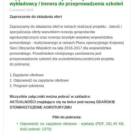
wykładowcy / trenera do przeprowadzenia szkoleń
5 wrzesień 2016
Zaproszenie do składania ofert
Zapraszamy do składania ofert w ramach realizacji projektu - Jakość i
specjalizacja oferty warunkiem rozwoju gospodarstw
agroturystycznych oraz rozwoju turystyki wiejskiej województwa
pomorskiego - realizowanego w ramach Planu operacyjnego Krajowej
Sieci Obszarów Wiejskich na lata 2016-2017 dla województwa
pomorskiego. Przedmiotem niniejszego zamówienia jest
przeprowadzenie szkoleń dla uczestników/uczestniczek projektu
do pobrania:
1.Zapytanie ofertowe
2. Odpowiedź na zapytanie ofertowe
3. Program szkolenia
Wszystkie załączniki można pobrać w zakładce:
AKTUALNOŚCI znajdujące się na belce pod nazwą GDAŃSKIE
STOWARZYSZENIE AGROTURYZMU
Pliki do pobrania:
Odpowiedz na zapytanie ofertowe - wyklady (PDF, 281.45 KB,
ilość pobrań: 1070)