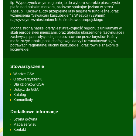
itp. Wypoczynek w tym regionie, to do wyboru szerokie piaszczyste
plaże nad polskim morzem, zaciszne spokojne jeziora w sercu
Kaszub i Kociewia, czy przepiękne lasy bogate w runo leśne, oraz
wzniesienia "Szwajcarii kaszubskiej" z Wieżycą (329npm)
najwyższym wzniesieniem Niżu środkowoeuropejskiego.
Mocną stroną naszej oferty jest atrakcyjność regionu z unikalnymi w
skali europejskiej miejscami, oraz głęboko ukorzenione fascynujące i
zachwycające tradycje chętnie poznawane przez turystów. Każdy
może zażyć tabaki, posłuchać gawędziarzy i rozsmakować się w
potrawach regionalnej kuchni kaszubskiej, oraz równie znakomitej
kociewskiej.
Stowarzyszenie
Władze GSA
O stowarzyszeniu
Dla członków GSA
Dołącz do GSA
Katalog
Komunikaty
Dodatkowe informacje
Strona główna
Mapa serwisu
Kontakt