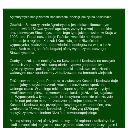
Agroturystyka nad jeziorami, nad morzem. Noclegi, pokoje na Kaszubach
Gdańskie Stowarzyszenie Agroturyzmu jest niekwestionowanym
liderem wśród Stowarzyszeń agroturystycznych w woj. pomorskim,
oraz pierwszym Stowarzyszeniem tego typu jakie powstało w Kraju w
1993 roku. Portal nasz oferuje Państwu wszelkie niezbędne
informacje o regionie Kaszub i Kociewia, o możliwościach
wypoczynku, znalezienia odpowiednich noclegów na wsi, a także
obrzeżach miast, spośród bogatej oferty wypoczynku naszego
Stowarzyszenia.
Osoby poszukujące noclegów na Kaszubach i Kociewiu na naszych
stronach znajdą zróżnicowaną ofertę - typowe gospodarstwa
agroturystyczne, pokoje gościnne, domki letniskowe, mieszkania
wakacyjne oraz apartamenty zlokalizowane na terenach wiejskich.
Zróżnicowanie regionu Pomorza, a zwłaszcza Kaszub i Kociewia daje
potencjalnym turystom szeroki wachlarz możliwości spędzania
wolnego czasu. W zasięgu ręki dostępne są różne formy turystyki
kwalifikowanej: piesza, rowerowa, narciarska, jeździecka, kajakowa
itp. Wypoczynek w tym regionie, to do wyboru szerokie piaszczyste
plaże nad polskim morzem, zaciszne spokojne jeziora w sercu
Kaszub i Kociewia, czy przepiękne lasy bogate w runo leśne, oraz
wzniesienia "Szwajcarii kaszubskiej" z Wieżycą (329npm)
najwyższym wzniesieniem Niżu środkowoeuropejskiego.
Mocną stroną naszej oferty jest atrakcyjność regionu z unikalnymi w
skali europejskiej miejscami, oraz głęboko ukorzenione fascynujące i