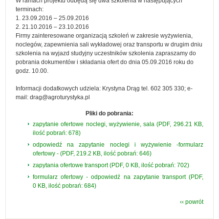
W ramach projektu odbędą się dwa szkolenia w następujących
terminach:
1. 23.09.2016 – 25.09.2016
2. 21.10.2016 – 23.10.2016
Firmy zainteresowane organizacją szkoleń w zakresie wyżywienia,
noclegów, zapewnienia sali wykładowej oraz transportu w drugim dniu
szkolenia na wyjazd studyjny uczestników szkolenia zapraszamy do
pobrania dokumentów i składania ofert do dnia 05.09.2016 roku do
godz. 10.00.
Informacji dodatkowych udziela: Krystyna Drąg tel. 602 305 330; e-
mail: drag@agroturystyka.pl
Pliki do pobrania:
zapytanie ofertowe noclegi, wyżywienie, sala (PDF, 296.21 KB,
ilość pobrań: 678)
odpowiedź na zapytanie noclegi i wyżywienie -formularz
ofertowy - (PDF, 219.2 KB, ilość pobrań: 646)
zapytania ofertowe transport (PDF, 0 KB, ilość pobrań: 702)
formularz ofertowy - odpowiedź na zapytanie transport (PDF,
0 KB, ilość pobrań: 684)
‹‹ powrót