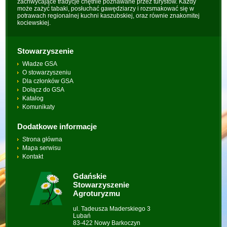
zachwycające tradycje chętnie poznawane przez turystów. Każdy
może zażyć tabaki, posłuchać gawędziarzy i rozsmakować się w
potrawach regionalnej kuchni kaszubskiej, oraz równie znakomitej
kociewskiej.
Stowarzyszenie
Władze GSA
O stowarzyszeniu
Dla członków GSA
Dołącz do GSA
Katalog
Komunikaty
Dodatkowe informacje
Strona główna
Mapa serwisu
Kontakt
Gdańskie
Stowarzyszenie
Agroturyzmu
ul. Tadeusza Maderskiego 3
Lubań
83-422 Nowy Barkoczyn