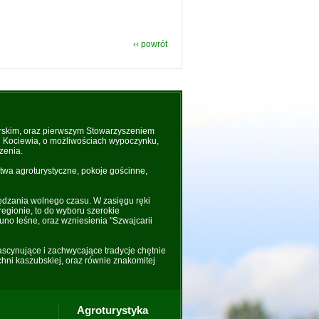
‹‹ powrót
rskim, oraz pierwszym Stowarzyszeniem
 i Kociewia, o możliwościach wypoczynku,
zenia.
wa agroturystyczne, pokoje gościnne,
ędzania wolnego czasu. W zasięgu ręki
regionie, to do wyboru szerokie
uno leśne, oraz wzniesienia "Szwajcarii
fascynujące i zachwycające tradycje chętnie
hni kaszubskiej, oraz równie znakomitej
Agroturystyka