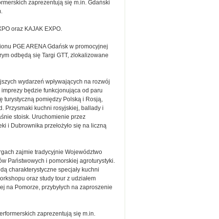
merskich zaprezentują się m.in. Gdański
.
 EXPO oraz KAJAK EXPO.
tadionu PGE ARENA Gdańsk w promocyjnej
ym odbędą się Targi GTT, zlokalizowane
jszych wydarzeń wpływających na rozwój
 imprezy będzie funkcjonująca od paru
turystyczną pomiędzy Polską i Rosją,
 Przysmaki kuchni rosyjskiej, ballady i
nie stoisk. Uruchomienie przez
i i Dubrownika przełożyło się na liczną
rgach zajmie tradycyjnie Województwo
sów Państwowych i pomorskiej agroturystyki.
dą charakterystyczne specjały kuchni
orkshopu oraz study tour z udziałem
wej na Pomorze, przybyłych na zaproszenie
formerskich zaprezentują się m.in.