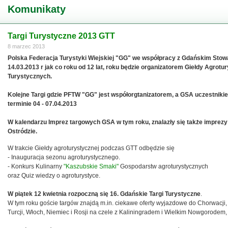
Komunikaty
Targi Turystyczne 2013 GTT
8 marzec 2013
Polska Federacja Turystyki Wiejskiej "GG" we współpracy z Gdańskim Stow
14.03.2013 r jak co roku od 12 lat, roku będzie organizatorem Giełdy Agrotu
Turystycznych.
Kolejne Targi gdzie PFTW "GG" jest współorgtanizatorem, a GSA uczestnik
terminie 04 - 07.04.2013
W kalendarzu Imprez targowych GSA w tym roku, znalazły się także imprezy w
Ostródzie.
W trakcie Giełdy agroturystycznej podczas GTT odbędzie się
- Inauguracja sezonu agroturystycznego.
- Konkurs Kulinarny
"Kaszubskie Smaki"
Gospodarstw agroturystycznych
oraz Quiz wiedzy o agroturystyce.
W piątek 12 kwietnia rozpoczną się 16. Gdańskie Targi Turystyczne
.
W tym roku goście targów znajdą m.in. ciekawe oferty wyjazdowe do Chorwacji, 
Turcji, Włoch, Niemiec i Rosji na czele z Kaliningradem i Wielkim Nowgorodem,