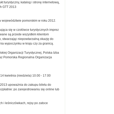
rystyczny, katalog i stronę internetową,
ch GTT 2013
ą w województwie pomorskim w roku 2012.
sująca się w czołówce turystycznych imprez
owane są przede wszystkim klientom
, stwarzając niepowtarzalną okazję do
nia wypoczynku w kraju czy za granicą.
skiej Organizacji Turystycznej, Polska Izba
raz Pomorska Regionalna Organizacja
 14 kwietnia (niedziela) 10.00 - 17.00
GTT 2013 upoważnia do zakupu biletu do
płatnie: po zarejestrowaniu się online lub
 i leśniczówkach, rejsy po zatoce