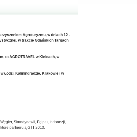
arzyszeniem Agroturyzmu, w dniach 12 -
rystycznej, w trakcie Gdańskich Targach
iem, to AGROTRAVEL w Kielcach, w
 Łodzi, Kaliningradzie, Krakowie i w
Węgier, Skandynawii, Egiptu, Indonezji,
 które partnerują GTT 2013.