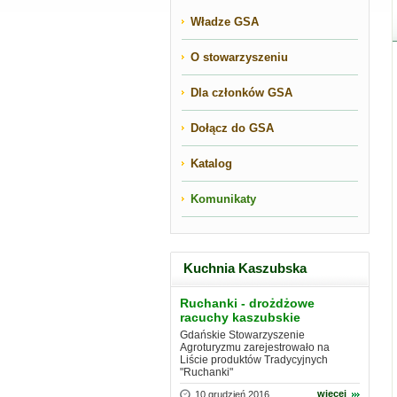
Władze GSA
O stowarzyszeniu
Dla członków GSA
Dołącz do GSA
Katalog
Komunikaty
Kuchnia Kaszubska
Ruchanki - drożdżowe
racuchy kaszubskie
Gdańskie Stowarzyszenie
Agroturyzmu zarejestrowało na
Liście produktów Tradycyjnych
"Ruchanki"
więcej
10 grudzień 2016