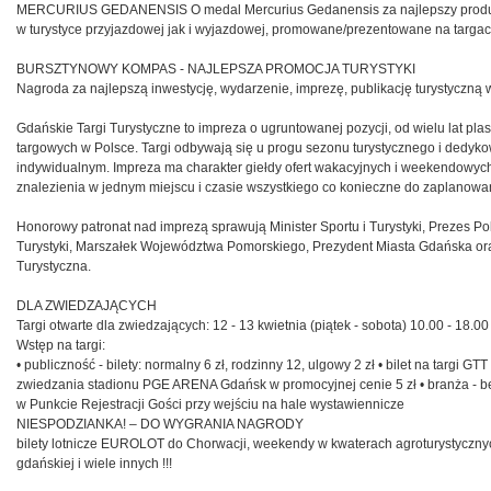
MERCURIUS GEDANENSIS O medal Mercurius Gedanensis za najlepszy produkt tu
w turystyce przyjazdowej jak i wyjazdowej, promowane/prezentowane na targa
BURSZTYNOWY KOMPAS - NAJLEPSZA PROMOCJA TURYSTYKI
Nagroda za najlepszą inwestycję, wydarzenie, imprezę, publikację turystyczn
Gdańskie Targi Turystyczne to impreza o ugruntowanej pozycji, od wielu lat pla
targowych w Polsce. Targi odbywają się u progu sezonu turystycznego i dedyk
indywidualnym. Impreza ma charakter giełdy ofert wakacyjnych i weekendowych
znalezienia w jednym miejscu i czasie wszystkiego co konieczne do zaplanowa
Honorowy patronat nad imprezą sprawują Minister Sportu i Turystyki, Prezes Pol
Turystyki, Marszałek Województwa Pomorskiego, Prezydent Miasta Gdańska o
Turystyczna.
DLA ZWIEDZAJĄCYCH
Targi otwarte dla zwiedzających: 12 - 13 kwietnia (piątek - sobota) 10.00 - 18.00
Wstęp na targi:
• publiczność - bilety: normalny 6 zł, rodzinny 12, ulgowy 2 zł • bilet na targi 
zwiedzania stadionu PGE ARENA Gdańsk w promocyjnej cenie 5 zł • branża - bez
w Punkcie Rejestracji Gości przy wejściu na hale wystawiennicze
NIESPODZIANKA! – DO WYGRANIA NAGRODY
bilety lotnicze EUROLOT do Chorwacji, weekendy w kwaterach agroturystycznych
gdańskiej i wiele innych !!!