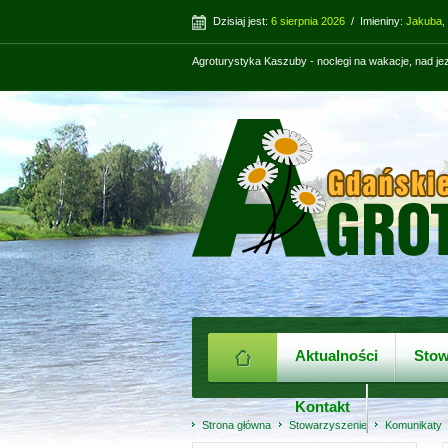
Dzisiaj jest:
6 sierpnia 2026
/ Imieniny:
Jakuba,
Agroturystyka Kaszuby - noclegi na wakacje, nad j
Aktualności
Stow
Kontakt
Strona główna
Stowarzyszenie
Komunikaty