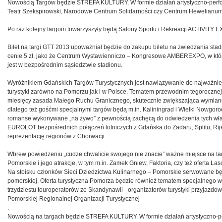
Nowością Targów będzie STREFA KULTURY. W formie działań artystyczno-perfor
Teatr Szekspirowski, Narodowe Centrum Solidarności czy Centrum Hewelianum
Po raz kolejny targom towarzyszyły będą Salony Sportu i Rekreacji ACTIVITY
Bilet na targi GTT 2013 upoważniał będzie do zakupu biletu na zwiedzania s
cenie 5 zł, jako że Centrum Wystawienniczo – Kongresowe AMBEREXPO, w któr
jest w bezpośrednim sąsiedztwie stadionu.
Wyróżnikiem Gdańskich Targów Turystycznych jest nawiązywanie do najważnie
turystyki zarówno na Pomorzu jak i w Polsce. Tematem przewodnim tegorocznej
miesięcy zasada Małego Ruchu Granicznego, skutecznie zwiększająca wymianę 
dlatego też gośćmi specjalnymi targów będą m.in. Kaliningrad i Wielki Nowgorod.
romanse wykonywane „na żywo” z pewnością zachęcą do odwiedzenia tych właś
EUROLOT bezpośrednich połączeń lotniczych z Gdańska do Zadaru, Splitu, Rijek
reprezentację regionów z Chorwacji.
Wbrew powiedzeniu „cudze chwalicie swojego nie znacie” ważne miejsce na ta
Pomorskie i jego atrakcje, w tym m.in. Zamek Gniew, Faktoria, czy też oferta La
Na stoisku członków Sieci Dziedzictwa Kulinarnego – Pomorskie serwowane bę
pomorskiej. Oferta turystyczna Pomorza będzie również tematem specjalnego w
trzydziestu touroperatorów ze Skandynawii - organizatorów turystyki przyjazdo
Pomorskiej Regionalnej Organizacji Turystycznej
.
Nowością na targach będzie STREFA KULTURY. W formie działań artystyczno-per