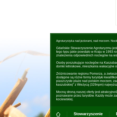
Agroturystyka nad jeziorami, nad morzem. Nocl
Gdańskie Stowarzyszenie Agroturyzmu jes
tego typu jakie powstało w Kraju w 1993 r
znalezienia odpowiednich noclegów na wsi
Osoby poszukujące noclegów na Kaszubach 
domki letniskowe, mieszkania wakacyjne o
Zróżnicowanie regionu Pomorza, a zwłaszc
dostępne są różne formy turystyki kwalifik
piaszczyste plaże nad polskim morzem, zac
kaszubskiej" z Wieżycą (329npm) najwyżs
Mocną stroną naszej oferty jest atrakcyjno
poznawane przez turystów. Każdy może zaż
kociewskiej.
Stowarzyszenie