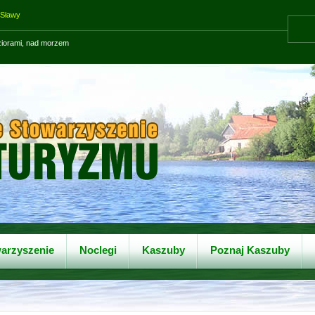
 Sławy
eziorami, nad morzem
arzyszenie
Noclegi
Kaszuby
Poznaj Kaszuby