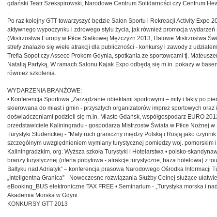
gdański Teatr Szekspirowski, Narodowe Centrum Solidarności czy Centrum H
.
Po raz kolejny GTT towarzyszyć będzie Salon Sportu i Rekreacji Activity Expo 2
aktywnego wypoczynku i zdrowego stylu życia, jak również promocja wydarzeń
(Mistrzostwa Europy w Piłce Siatkowej Mężczyzn 2013, Halowe Mistrzostwa Świ
strefy znalazło się wiele atrakcji dla publiczności - konkursy i zawody z udzia
Trefla Sopot czy Asseco Prokom Gdynia, spotkania ze sportowcami tj. Mateusz
Natalią Partyką. W ramach Salonu Kajak Expo odbędą się m.in. pokazy w basen
również szkolenia.
WYDARZENIA BRANŻOWE:
• Konferencja Sportowa „Zarządzanie obiektami sportowymi – mity i fakty po pie
skierowana do miast i gmin - przyszłych organizatorów imprez sportowych oraz 
doświadczeniami podzieli się m.in. Miasto Gdańsk, współgospodarz EURO 2012
przedstawiciele Kaliningradu - gospodarza Mistrzostw Świata w Piłce Nożnej 
Turystyki Studenckiej - "Mały ruch graniczny między Polską i Rosją jako czynn
szczególnym uwzględnieniem wymiany turystycznej pomiędzy woj. pomorskim
Kaliningradzkim. org. Wyższa szkoła Turystyki i Hotelarstwa • polsko-skandyna
branży turystycznej (oferta pobytowa - atrakcje turystyczne, baza hotelowa) z t
Bałtyku nad Adriatyk” – konferencja prasowa Narodowego Ośrodka Informacji Tu
„Inteligentna Granica” - Nowoczesne rozwiązania Służby Celnej służące ułatwi
eBooking_BUS elektroniczne TAX FREE • Seminarium - „Turystyka morska i na
Akademia Morska w Gdyni
KONKURSY GTT 2013