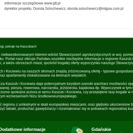
informacje szczegółowe www.gtt.pl
dyrektor projektu: Dorota Solochewicz, dorota.solochewicz@mtgsa.com.pl
egi, pokoje na Kaszubach
t niekwestionowanym liderem wśród Stowarzyszeń agroturystycznych w woj. pomo
oku. Portal nasz oferuje Państwu wszelkie niezbędne informacje o regionie Kaszub
, a także obrzeżach miast, spośród bogatej oferty wypoczynku naszego Stowarzys
i Kociewiu na naszych stronach znajdą zróżnicowaną ofertę - typowe gospodarst
raz apartamenty zlokalizowane na terenach wiejskich.
za Kaszub i Kociewia daje potencjalnym turystom szeroki wachlarz możliwości sp
owanej: piesza, rowerowa, narciarska, jeździecka, kajakowa itp. Wypoczynek w tym 
iszne spokojne jeziora w sercu Kaszub i Kociewia, czy przepiękne lasy bogate w r
zym wzniesieniem Niżu środkowoeuropejskiego.
ść regionu z unikalnymi w skali europejskiej miejscami, oraz głęboko ukorzenione 
yć tabaki, posłuchać gawędziarzy i rozsmakować się w potrawach regionalnej kuc
Dodatkowe informacje
Gdańskie