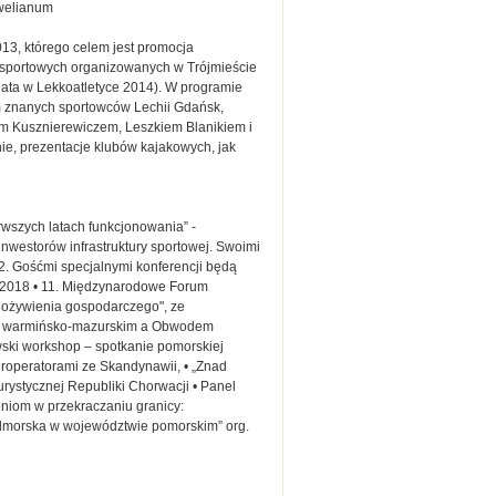
ewelianum
013, którego celem jest promocja
 sportowych organizowanych w Trójmieście
ata w Lekkoatletyce 2014). W programie
łem znanych sportowców Lechii Gdańsk,
em Kusznierewiczem, Leszkiem Blanikiem i
ie, prezentacje klubów kajakowych, jak
rwszych latach funkcjonowania” -
inwestorów infrastruktury sportowej. Swoimi
. Gośćmi specjalnymi konferencji będą
w 2018 • 11. Międzynarodowe Forum
ik ożywienia gospodarczego", ze
 i warmińsko-mazurskim a Obwodem
wski workshop – spotkanie pomorskiej
ouroperatorami ze Skandynawii, • „Znad
rystycznej Republiki Chorwacji • Panel
eniom w przekraczaniu granicy:
dmorska w województwie pomorskim” org.