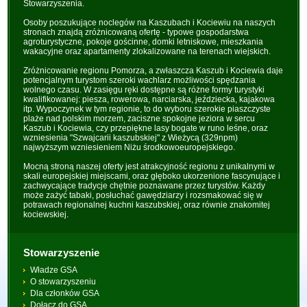
Stowarzyszenia.
Osoby poszukujące noclegów na Kaszubach i Kociewiu na naszych
stronach znajdą zróżnicowaną ofertę - typowe gospodarstwa
agroturystyczne, pokoje gościnne, domki letniskowe, mieszkania
wakacyjne oraz apartamenty zlokalizowane na terenach wiejskich.
Zróżnicowanie regionu Pomorza, a zwłaszcza Kaszub i Kociewia daje
potencjalnym turystom szeroki wachlarz możliwości spędzania
wolnego czasu. W zasięgu ręki dostępne są różne formy turystyki
kwalifikowanej: piesza, rowerowa, narciarska, jeździecka, kajakowa
itp. Wypoczynek w tym regionie, to do wyboru szerokie piaszczyste
plaże nad polskim morzem, zaciszne spokojne jeziora w sercu
Kaszub i Kociewia, czy przepiękne lasy bogate w runo leśne, oraz
wzniesienia "Szwajcarii kaszubskiej" z Wieżycą (329npm)
najwyższym wzniesieniem Niżu środkowoeuropejskiego.
Mocną stroną naszej oferty jest atrakcyjność regionu z unikalnymi w
skali europejskiej miejscami, oraz głęboko ukorzenione fascynujące i
zachwycające tradycje chętnie poznawane przez turystów. Każdy
może zażyć tabaki, posłuchać gawędziarzy i rozsmakować się w
potrawach regionalnej kuchni kaszubskiej, oraz równie znakomitej
kociewskiej.
Stowarzyszenie
Władze GSA
O stowarzyszeniu
Dla członków GSA
Dołącz do GSA