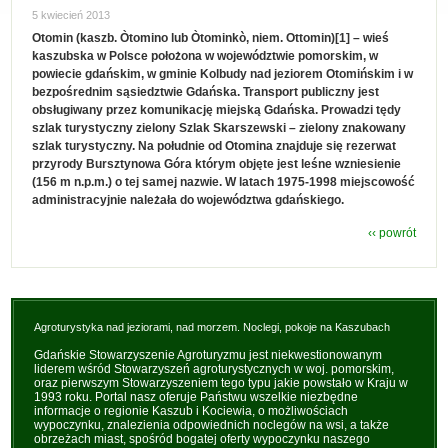
5 kwiecień 2013
Otomin (kaszb. Òtomino lub Òtominkò, niem. Ottomin)[1] – wieś
kaszubska w Polsce położona w województwie pomorskim, w
powiecie gdańskim, w gminie Kolbudy nad jeziorem Otomińskim i w
bezpośrednim sąsiedztwie Gdańska. Transport publiczny jest
obsługiwany przez komunikację miejską Gdańska. Prowadzi tędy
szlak turystyczny zielony Szlak Skarszewski – zielony znakowany
szlak turystyczny. Na południe od Otomina znajduje się rezerwat
przyrody Bursztynowa Góra którym objęte jest leśne wzniesienie
(156 m n.p.m.) o tej samej nazwie. W latach 1975-1998 miejscowość
administracyjnie należała do województwa gdańskiego.
‹‹ powrót
Agroturystyka nad jeziorami, nad morzem. Noclegi, pokoje na Kaszubach
Gdańskie Stowarzyszenie Agroturyzmu jest niekwestionowanym
liderem wśród Stowarzyszeń agroturystycznych w woj. pomorskim,
oraz pierwszym Stowarzyszeniem tego typu jakie powstało w Kraju w
1993 roku. Portal nasz oferuje Państwu wszelkie niezbędne
informacje o regionie Kaszub i Kociewia, o możliwościach
wypoczynku, znalezienia odpowiednich noclegów na wsi, a także
obrzeżach miast, spośród bogatej oferty wypoczynku naszego