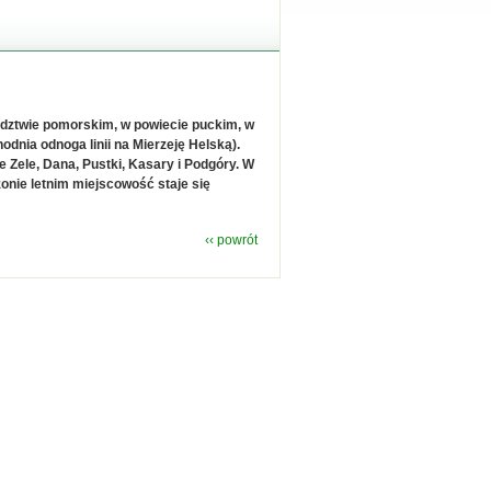
ództwie pomorskim, w powiecie puckim, w
hodnia odnoga linii na Mierzeję Helską).
e Zele, Dana, Pustki, Kasary i Podgóry. W
zonie letnim miejscowość staje się
‹‹ powrót