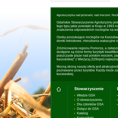
Agroturystyka nad jeziorami, nad morzem. Nocl
Gdańskie Stowarzyszenie Agroturyzmu jes
tego typu jakie powstało w Kraju w 1993 r
znalezienia odpowiednich noclegów na wsi
Osoby poszukujące noclegów na Kaszubach 
domki letniskowe, mieszkania wakacyjne o
Zróżnicowanie regionu Pomorza, a zwłaszc
dostępne są różne formy turystyki kwalifik
piaszczyste plaże nad polskim morzem, zac
kaszubskiej" z Wieżycą (329npm) najwyżs
Mocną stroną naszej oferty jest atrakcyjno
poznawane przez turystów. Każdy może zaż
kociewskiej.
Stowarzyszenie
Władze GSA
O stowarzyszeniu
Dla członków GSA
Dołącz do GSA
Katalog
Komunikaty