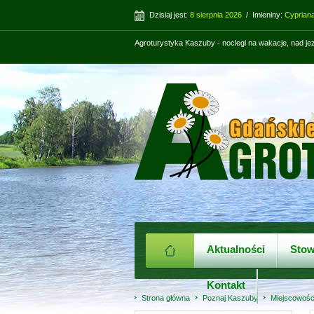
Dzisiaj jest:
8 sierpnia 2026
/ Imieniny:
Cypriana
Agroturystyka Kaszuby - noclegi na wakacje, nad j
Aktualności
Stow
Kontakt
Strona główna
Poznaj Kaszuby
Miejscowośc