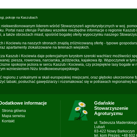
egi, pokoje na Kaszubach
t niekwestionowanym liderem wśród Stowarzyszeń agroturystycznych w woj. pomo
oku. Portal nasz oferuje Państwu wszelkie niezbędne informacje o regionie Kaszub
, a także obrzeżach miast, spośród bogatej oferty wypoczynku naszego Stowarzys
i Kociewiu na naszych stronach znajdą zróżnicowaną ofertę - typowe gospodarst
raz apartamenty zlokalizowane na terenach wiejskich.
za Kaszub i Kociewia daje potencjalnym turystom szeroki wachlarz możliwości sp
owanej: piesza, rowerowa, narciarska, jeździecka, kajakowa itp. Wypoczynek w tym 
iszne spokojne jeziora w sercu Kaszub i Kociewia, czy przepiękne lasy bogate w r
zym wzniesieniem Niżu środkowoeuropejskiego.
ść regionu z unikalnymi w skali europejskiej miejscami, oraz głęboko ukorzenione 
yć tabaki, posłuchać gawędziarzy i rozsmakować się w potrawach regionalnej kuc
Dodatkowe informacje
Gdańskie
Stowarzyszenie
Strona główna
Agroturyzmu
Mapa serwisu
Kontakt
ul. Tadeusza Maderskieg
Lubań
83-422 Nowy Barkoczyn
tel. kom Prezes: +48 602