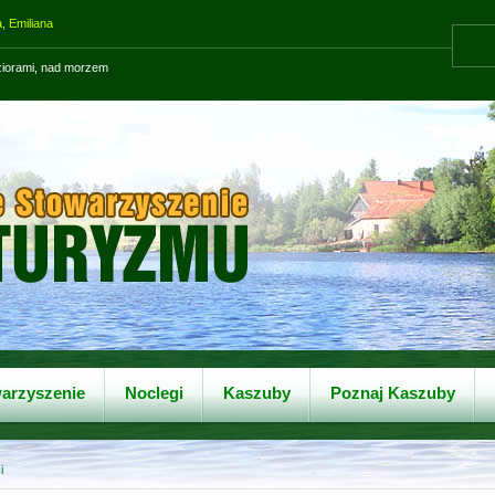
, Emiliana
eziorami, nad morzem
arzyszenie
Noclegi
Kaszuby
Poznaj Kaszuby
i