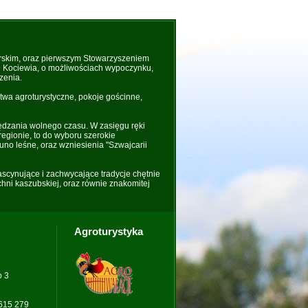
rskim, oraz pierwszym Stowarzyszeniem
 i Kociewia, o możliwościach wypoczynku,
zenia.
wa agroturystyczne, pokoje gościnne,
ędzania wolnego czasu. W zasięgu ręki
regionie, to do wyboru szerokie
uno leśne, oraz wzniesienia "Szwajcarii
fascynujące i zachwycające tradycje chętnie
hni kaszubskiej, oraz równie znakomitej
Agroturystyka
o 3
 615 279