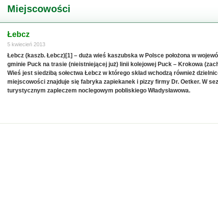
Miejscowości
Łebcz
5 kwiecień 2013
Łebcz (kaszb. Łebcz)[1] – duża wieś kaszubska w Polsce położona w wojew
gminie Puck na trasie (nieistniejącej już) linii kolejowej Puck – Krokowa (zac
Wieś jest siedzibą sołectwa Łebcz w którego skład wchodzą również dzielnic
miejscowości znajduje się fabryka zapiekanek i pizzy firmy Dr. Oetker. W se
turystycznym zapleczem noclegowym pobliskiego Władysławowa.