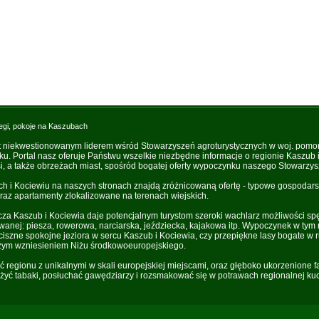
egi, pokoje na Kaszubach
t niekwestionowanym liderem wśród Stowarzyszeń agroturystycznych w woj. pomo
oku. Portal nasz oferuje Państwu wszelkie niezbędne informacje o regionie Kaszub
, a także obrzeżach miast, spośród bogatej oferty wypoczynku naszego Stowarzys
i Kociewiu na naszych stronach znajdą zróżnicowaną ofertę - typowe gospodarst
raz apartamenty zlokalizowane na terenach wiejskich.
za Kaszub i Kociewia daje potencjalnym turystom szeroki wachlarz możliwości sp
owanej: piesza, rowerowa, narciarska, jeździecka, kajakowa itp. Wypoczynek w tym 
iszne spokojne jeziora w sercu Kaszub i Kociewia, czy przepiękne lasy bogate w r
zym wzniesieniem Niżu środkowoeuropejskiego.
ść regionu z unikalnymi w skali europejskiej miejscami, oraz głęboko ukorzenione 
yć tabaki, posłuchać gawędziarzy i rozsmakować się w potrawach regionalnej kuc