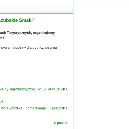
szubskie Smaki"
rgach Turystycznych, organizujemy
I’’.
owywania potraw dla publiczności na
 Giełdy Agroturystycznej WIEŚ POMORSKA
5)
h województwa pomorskiego Kaszubskie
‹‹ powrót