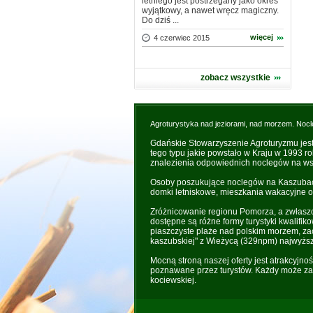
letniego jest postrzegany jako okres
wyjątkowy, a nawet wręcz magiczny.
Do dziś ...
więcej
4 czerwiec 2015
zobacz wszystkie
Agroturystyka nad jeziorami, nad morzem. Nocl
Gdańskie Stowarzyszenie Agroturyzmu jes
tego typu jakie powstało w Kraju w 1993 r
znalezienia odpowiednich noclegów na wsi
Osoby poszukujące noclegów na Kaszubach 
domki letniskowe, mieszkania wakacyjne o
Zróżnicowanie regionu Pomorza, a zwłaszc
dostępne są różne formy turystyki kwalifik
piaszczyste plaże nad polskim morzem, zac
kaszubskiej" z Wieżycą (329npm) najwyżs
Mocną stroną naszej oferty jest atrakcyjno
poznawane przez turystów. Każdy może zaż
kociewskiej.