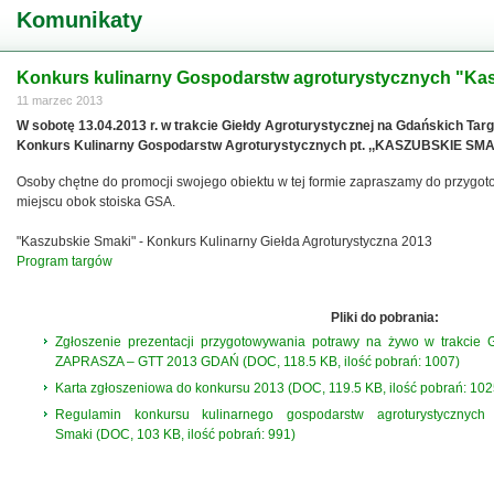
Komunikaty
Konkurs kulinarny Gospodarstw agroturystycznych "Ka
11 marzec 2013
W sobotę 13.04.2013 r. w trakcie Giełdy Agroturystycznej na Gdańskich Ta
Konkurs Kulinarny Gospodarstw Agroturystycznych pt. ,,KASZUBSKIE SMAK
Osoby chętne do promocji swojego obiektu w tej formie zapraszamy do przygot
miejscu obok stoiska GSA.
"Kaszubskie Smaki" - Konkurs Kulinarny Giełda Agroturystyczna 2013
Program targów
Pliki do pobrania:
Zgłoszenie prezentacji przygotowywania potrawy na żywo w trakcie
ZAPRASZA – GTT 2013 GDAŃ (DOC, 118.5 KB, ilość pobrań: 1007)
Karta zgłoszeniowa do konkursu 2013 (DOC, 119.5 KB, ilość pobrań: 102
Regulamin konkursu kulinarnego gospodarstw agroturystycznyc
Smaki (DOC, 103 KB, ilość pobrań: 991)