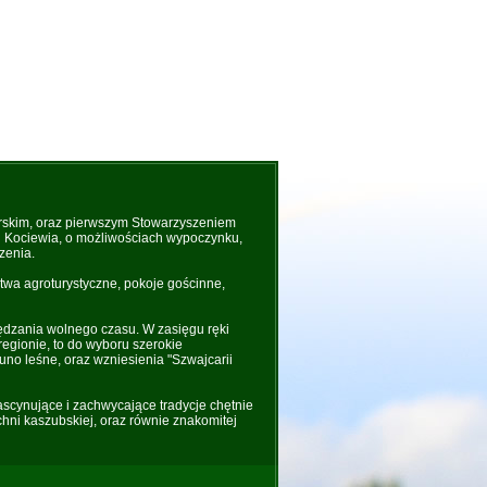
rskim, oraz pierwszym Stowarzyszeniem
 i Kociewia, o możliwościach wypoczynku,
zenia.
wa agroturystyczne, pokoje gościnne,
ędzania wolnego czasu. W zasięgu ręki
regionie, to do wyboru szerokie
uno leśne, oraz wzniesienia "Szwajcarii
fascynujące i zachwycające tradycje chętnie
hni kaszubskiej, oraz równie znakomitej