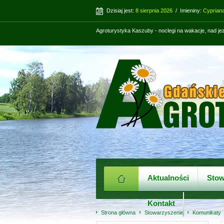
Dzisiaj jest:
8 sierpnia 2026
/ Imieniny:
Cypriana
Agroturystyka Kaszuby - noclegi na wakacje, nad j
Aktualności
Stow
Kontakt
Strona główna
Stowarzyszenie
Komunikaty