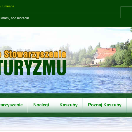
, Emiliana
eziorami, nad morzem
arzyszenie
Noclegi
Kaszuby
Poznaj Kaszuby