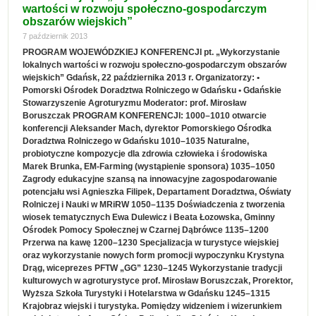
wartości w rozwoju społeczno-gospodarczym
obszarów wiejskich”
7 październik 2013
PROGRAM WOJEWÓDZKIEJ KONFERENCJI pt. „Wykorzystanie
lokalnych wartości w rozwoju społeczno-gospodarczym obszarów
wiejskich” Gdańsk, 22 października 2013 r. Organizatorzy: •
Pomorski Ośrodek Doradztwa Rolniczego w Gdańsku • Gdańskie
Stowarzyszenie Agroturyzmu Moderator: prof. Mirosław
Boruszczak PROGRAM KONFERENCJI: 1000–1010 otwarcie
konferencji Aleksander Mach, dyrektor Pomorskiego Ośrodka
Doradztwa Rolniczego w Gdańsku 1010–1035 Naturalne,
probiotyczne kompozycje dla zdrowia człowieka i środowiska
Marek Brunka, EM-Farming (wystąpienie sponsora) 1035–1050
Zagrody edukacyjne szansą na innowacyjne zagospodarowanie
potencjału wsi Agnieszka Filipek, Departament Doradztwa, Oświaty
Rolniczej i Nauki w MRiRW 1050–1135 Doświadczenia z tworzenia
wiosek tematycznych Ewa Dulewicz i Beata Łozowska, Gminny
Ośrodek Pomocy Społecznej w Czarnej Dąbrówce 1135–1200
Przerwa na kawę 1200–1230 Specjalizacja w turystyce wiejskiej
oraz wykorzystanie nowych form promocji wypoczynku Krystyna
Drąg, wiceprezes PFTW „GG” 1230–1245 Wykorzystanie tradycji
kulturowych w agroturystyce prof. Mirosław Boruszczak, Prorektor,
Wyższa Szkoła Turystyki i Hotelarstwa w Gdańsku 1245–1315
Krajobraz wiejski i turystyka. Pomiędzy widzeniem i wizerunkiem