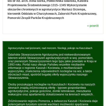
wsi dr inż. arch. Anna Górka, Politechnika Gdańska, Katedra
Projektowania Środowiskowego 1315–1345 Wykorzystanie
obszarów chronionych w agroturystyce Mariusz Grzempa,
kierownik Oddziału w Charzykowach, Zaborski Park Krajobrazowy,
Pomorski Zespół Parków Krajobrazowych
‹‹ powrót
Agroturystyka nad jeziorami, nad morzem. Noclegi, pokoje na Kaszubach
Gdańskie Stowarzyszenie Agroturyzmu jest niekwestionowanym
liderem wśród Stowarzyszeń agroturystycznych w woj. pomorskim,
oraz pierwszym Stowarzyszeniem tego typu jakie powstało w Kraju w
1993 roku. Portal nasz oferuje Państwu wszelkie niezbędne
informacje o regionie Kaszub i Kociewia, o możliwościach
wypoczynku, znalezienia odpowiednich noclegów na wsi, a także
obrzeżach miast, spośród bogatej oferty wypoczynku naszego
Stowarzyszenia.
Osoby poszukujące noclegów na Kaszubach i Kociewiu na naszych
stronach znajdą zróżnicowaną ofertę - typowe gospodarstwa
agroturystyczne, pokoje gościnne, domki letniskowe, mieszkania
wakacyjne oraz apartamenty zlokalizowane na terenach wiejskich.
Zróżnicowanie regionu Pomorza, a zwłaszcza Kaszub i Kociewia daje
potencjalnym turystom szeroki wachlarz możliwości spędzania