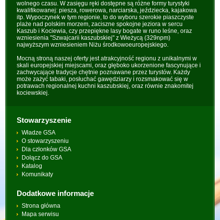
wolnego czasu. W zasięgu ręki dostępne są różne formy turystyki
kwalifikowanej: piesza, rowerowa, narciarska, jeździecka, kajakowa
itp. Wypoczynek w tym regionie, to do wyboru szerokie piaszczyste
plaże nad polskim morzem, zaciszne spokojne jeziora w sercu
Kaszub i Kociewia, czy przepiękne lasy bogate w runo leśne, oraz
wzniesienia "Szwajcarii kaszubskiej" z Wieżycą (329npm)
najwyższym wzniesieniem Niżu środkowoeuropejskiego.
Mocną stroną naszej oferty jest atrakcyjność regionu z unikalnymi w
skali europejskiej miejscami, oraz głęboko ukorzenione fascynujące i
zachwycające tradycje chętnie poznawane przez turystów. Każdy
może zażyć tabaki, posłuchać gawędziarzy i rozsmakować się w
potrawach regionalnej kuchni kaszubskiej, oraz równie znakomitej
kociewskiej.
Stowarzyszenie
Władze GSA
O stowarzyszeniu
Dla członków GSA
Dołącz do GSA
Katalog
Komunikaty
Dodatkowe informacje
Strona główna
Mapa serwisu