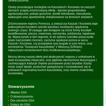
Stowarzyszenia.
Osoby poszukujące noclegów na Kaszubach i Kociewiu na naszych
stronach znajdą zróżnicowaną ofertę - typowe gospodarstwa
agroturystyczne, pokoje gościnne, domki letniskowe, mieszkania
wakacyjne oraz apartamenty zlokalizowane na terenach wiejskich.
Zróżnicowanie regionu Pomorza, a zwłaszcza Kaszub i Kociewia daje
potencjalnym turystom szeroki wachlarz możliwości spędzania
wolnego czasu. W zasięgu ręki dostępne są różne formy turystyki
kwalifikowanej: piesza, rowerowa, narciarska, jeździecka, kajakowa
itp. Wypoczynek w tym regionie, to do wyboru szerokie piaszczyste
plaże nad polskim morzem, zaciszne spokojne jeziora w sercu
Kaszub i Kociewia, czy przepiękne lasy bogate w runo leśne, oraz
wzniesienia "Szwajcarii kaszubskiej" z Wieżycą (329npm)
najwyższym wzniesieniem Niżu środkowoeuropejskiego.
Mocną stroną naszej oferty jest atrakcyjność regionu z unikalnymi w
skali europejskiej miejscami, oraz głęboko ukorzenione fascynujące i
zachwycające tradycje chętnie poznawane przez turystów. Każdy
może zażyć tabaki, posłuchać gawędziarzy i rozsmakować się w
potrawach regionalnej kuchni kaszubskiej, oraz równie znakomitej
kociewskiej.
Stowarzyszenie
Władze GSA
O stowarzyszeniu
Dla członków GSA
Dołącz do GSA