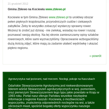
21 grudzień 2012
Gmina Zblewo na Kociewiu
www.zblewo.pl
Kociewie w tym Gmina Zblewo
www.zblewo.pl
to urokliwy obszar
pełen pięknych krajobrazów, przyrodniczych cudów i ciekawych
zabytków. Żeby to wszystko zobaczyć wystarczy sprawny rower.
Możesz to zrobić już dzisiaj - nie zwlekaj, wsiadaj na rower i ruszaj
poznawać swoją okolicę. Na tej stronie zamieszczamy opisy szlaków
rowerowych, które sami wyznaczyliśmy. Opracowanie wzbogaciliśmy
dużą ilością zdjęć, które mają za zadanie ułatwić wędrówkę i ukazać
piękno regionu.
‹‹ powrót
Agroturystyka nad jeziorami, nad morzem. Noclegi, pokoje na Kaszubach
Gdańskie Stowarzyszenie Agroturyzmu jest niekwestionowanym
liderem wśród Stowarzyszeń agroturystycznych w woj. pomorskim,
oraz pierwszym Stowarzyszeniem tego typu jakie powstało w Kraju w
1993 roku. Portal nasz oferuje Państwu wszelkie niezbędne
informacje o regionie Kaszub i Kociewia, o możliwościach
wypoczynku, znalezienia odpowiednich noclegów na wsi, a także
obrzeżach miast, spośród bogatej oferty wypoczynku naszego