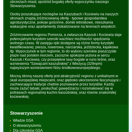
obrzeżach miast, spośród bogatej oferty wypoczynku naszego
Stowarzyszenia.
Osoby poszukujące noclegów na Kaszubach i Kociewiu na naszych
stronach znajdą zróżnicowaną ofertę - typowe gospodarstwa
agroturystyczne, pokoje gościnne, domki letniskowe, mieszkania
wakacyjne oraz apartamenty zlokalizowane na terenach wiejskich.
Zróżnicowanie regionu Pomorza, a zwłaszcza Kaszub i Kociewia daje
potencjalnym turystom szeroki wachlarz możliwości spędzania
wolnego czasu. W zasięgu ręki dostępne są różne formy turystyki
kwalifikowanej: piesza, rowerowa, narciarska, jeździecka, kajakowa
itp. Wypoczynek w tym regionie, to do wyboru szerokie piaszczyste
plaże nad polskim morzem, zaciszne spokojne jeziora w sercu
Kaszub i Kociewia, czy przepiękne lasy bogate w runo leśne, oraz
wzniesienia "Szwajcarii kaszubskiej" z Wieżycą (329npm)
najwyższym wzniesieniem Niżu środkowoeuropejskiego.
Mocną stroną naszej oferty jest atrakcyjność regionu z unikalnymi w
skali europejskiej miejscami, oraz głęboko ukorzenione fascynujące i
zachwycające tradycje chętnie poznawane przez turystów. Każdy
może zażyć tabaki, posłuchać gawędziarzy i rozsmakować się w
potrawach regionalnej kuchni kaszubskiej, oraz równie znakomitej
kociewskiej.
Stowarzyszenie
Władze GSA
O stowarzyszeniu
Dla członków GSA