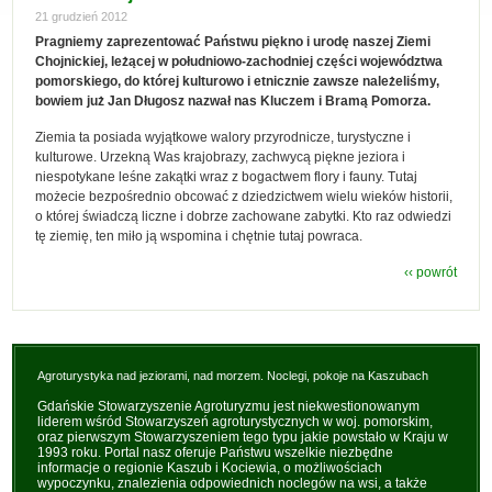
21 grudzień 2012
Pragniemy zaprezentować Państwu piękno i urodę naszej Ziemi
Chojnickiej, leżącej w południowo-zachodniej części województwa
pomorskiego, do której kulturowo i etnicznie zawsze należeliśmy,
bowiem już Jan Długosz nazwał nas Kluczem i Bramą Pomorza.
Ziemia ta posiada wyjątkowe walory przyrodnicze, turystyczne i
kulturowe. Urzekną Was krajobrazy, zachwycą piękne jeziora i
niespotykane leśne zakątki wraz z bogactwem flory i fauny. Tutaj
możecie bezpośrednio obcować z dziedzictwem wielu wieków historii,
o której świadczą liczne i dobrze zachowane zabytki. Kto raz odwiedzi
tę ziemię, ten miło ją wspomina i chętnie tutaj powraca.
‹‹ powrót
Agroturystyka nad jeziorami, nad morzem. Noclegi, pokoje na Kaszubach
Gdańskie Stowarzyszenie Agroturyzmu jest niekwestionowanym
liderem wśród Stowarzyszeń agroturystycznych w woj. pomorskim,
oraz pierwszym Stowarzyszeniem tego typu jakie powstało w Kraju w
1993 roku. Portal nasz oferuje Państwu wszelkie niezbędne
informacje o regionie Kaszub i Kociewia, o możliwościach
wypoczynku, znalezienia odpowiednich noclegów na wsi, a także