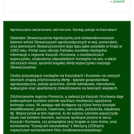
‹‹ powrót
Agroturystyka nad jeziorami, nad morzem. Noclegi, pokoje na Kaszubach
Gdańskie Stowarzyszenie Agroturyzmu jest niekwestionowanym
liderem wśród Stowarzyszeń agroturystycznych w woj. pomorskim,
oraz pierwszym Stowarzyszeniem tego typu jakie powstało w Kraju w
1993 roku. Portal nasz oferuje Państwu wszelkie niezbędne
informacje o regionie Kaszub i Kociewia, o możliwościach
wypoczynku, znalezienia odpowiednich noclegów na wsi, a także
obrzeżach miast, spośród bogatej oferty wypoczynku naszego
Stowarzyszenia.
Osoby poszukujące noclegów na Kaszubach i Kociewiu na naszych
stronach znajdą zróżnicowaną ofertę - typowe gospodarstwa
agroturystyczne, pokoje gościnne, domki letniskowe, mieszkania
wakacyjne oraz apartamenty zlokalizowane na terenach wiejskich.
Zróżnicowanie regionu Pomorza, a zwłaszcza Kaszub i Kociewia daje
potencjalnym turystom szeroki wachlarz możliwości spędzania
wolnego czasu. W zasięgu ręki dostępne są różne formy turystyki
kwalifikowanej: piesza, rowerowa, narciarska, jeździecka, kajakowa
itp. Wypoczynek w tym regionie, to do wyboru szerokie piaszczyste
plaże nad polskim morzem, zaciszne spokojne jeziora w sercu
Kaszub i Kociewia, czy przepiękne lasy bogate w runo leśne, oraz
wzniesienia "Szwajcarii kaszubskiej" z Wieżycą (329npm)
najwyższym wzniesieniem Niżu środkowoeuropejskiego.