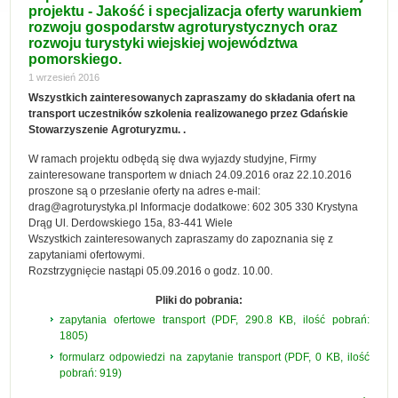
projektu - Jakość i specjalizacja oferty warunkiem
rozwoju gospodarstw agroturystycznych oraz
rozwoju turystyki wiejskiej województwa
pomorskiego.
1 wrzesień 2016
Wszystkich zainteresowanych zapraszamy do składania ofert na
transport uczestników szkolenia realizowanego przez Gdańskie
Stowarzyszenie Agroturyzmu. .
W ramach projektu odbędą się dwa wyjazdy studyjne, Firmy
zainteresowane transportem w dniach 24.09.2016 oraz 22.10.2016
proszone są o przesłanie oferty na adres e-mail:
drag@agroturystyka.pl Informacje dodatkowe: 602 305 330 Krystyna
Drąg Ul. Derdowskiego 15a, 83-441 Wiele
Wszystkich zainteresowanych zapraszamy do zapoznania się z
zapytaniami ofertowymi.
Rozstrzygnięcie nastąpi 05.09.2016 o godz. 10.00.
Pliki do pobrania:
zapytania ofertowe transport (PDF, 290.8 KB, ilość pobrań:
1805)
formularz odpowiedzi na zapytanie transport (PDF, 0 KB, ilość
pobrań: 919)